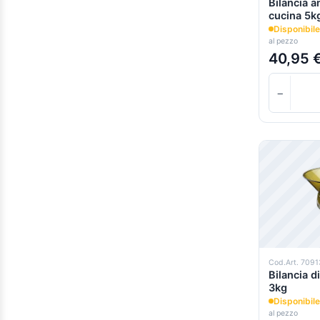
Bilancia a
cucina 5k
Disponibile
al pezzo
40,95 
−
Cod.Art. 709
Bilancia d
3kg
Disponibile
al pezzo