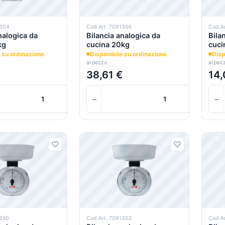
1304
Cod.Art. 7091354
Cod.A
nalogica da
Bilancia analogica da
Bila
kg
cucina 20kg
cuci
 su ordinazione
Disponibile su ordinazione
Disp
al pezzo
al pez
€
38,61 €
14,
+
−
+
−
Carrello
1350
Cod.Art. 7091302
Cod.A