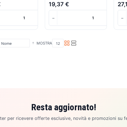
€
19,37 €
27,
+
−
+
−
Carrello
MOSTRA
Resta aggiornato!
etter per ricevere offerte esclusive, novità e promozioni su f