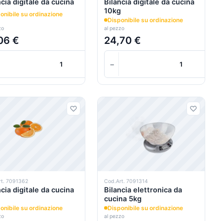
ncia digitale da cucina
Bilancia digitale da cucina
10kg
onibile su ordinazione
Disponibile su ordinazione
zo
al pezzo
06 €
24,70 €
+
+
+
−
+
Carrello
Carrello
rt. 7091362
Cod.Art. 7091314
ncia digitale da cucina
Bilancia elettronica da
cucina 5kg
onibile su ordinazione
Disponibile su ordinazione
zo
al pezzo