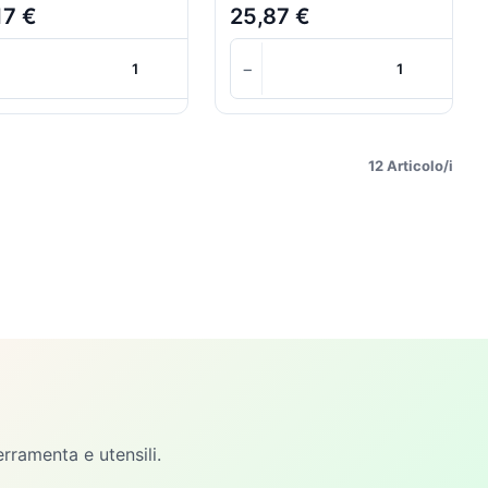
17 €
25,87 €
+
+
+
−
+
Carrello
Carrello
12 Articolo/i
erramenta e utensili.