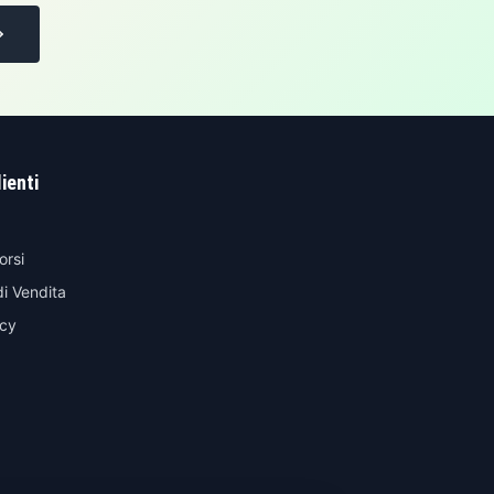
lienti
orsi
di Vendita
icy