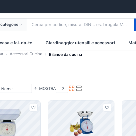
 categorie
Cerca per codice, misura, DIN... es. brugola M8 inox
casa e fai-da-te
Giardinaggio: utensili e accessori
Mat
na
Accessori Cucina
Bilance da cucina
MOSTRA
i