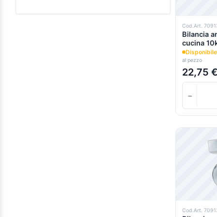
10,00 €
-
19,99 €
(4)
Cod.Art. 709
Bilancia a
20,00 €
-
29,99 €
(6)
cucina 10
Disponibile
30,00 €
-
39,99 €
(1)
al pezzo
22,75 
0.000000e+0 sopra
(1)
−
Cod.Art. 709