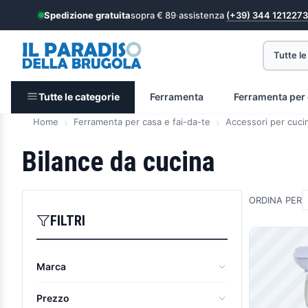
Spedizione gratuita
sopra € 89
·
assistenza
(+39) 344 1212273
Tutte le
Tutte le categorie
Ferramenta
Ferramenta per 
Home
Ferramenta per casa e fai-da-te
Accessori per cuci
Bilance da cucina
ORDINA PER
FILTRI
Prodott
Marca
Il Paradiso della Brugola
(12)
Prezzo