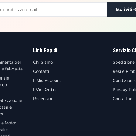
Iscriviti
Link Rapidi
Servizio C
amenta per
Chi Siamo
Spedizione
 e fai-da-te
Contatti
Resi e Rimb
riale
Il Mio Account
Condizioni 
rico
I Miei Ordini
Privacy Pol
Recensioni
Contattaci
atizzazione
casa e
ro
 e Moto:
ili e