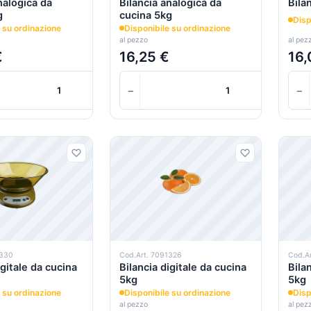
nalogica da
Bilancia analogica da
Bila
g
cucina 5kg
Disp
 su ordinazione
Disponibile su ordinazione
al pezzo
al pez
€
16,25 €
16,
+
−
+
−
Carrello
1330
Cod.Art. 7091326
Cod.A
igitale da cucina
Bilancia digitale da cucina
Bila
5kg
5kg
 su ordinazione
Disponibile su ordinazione
Disp
al pezzo
al pez