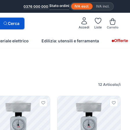
Stato ordini
|
|
IVA escl.
IVA incl.
0376 000 000
Cerca
Accedi
Liste
Carrello
Offerte
eriale elettrico
Edilizia: utensili e ferramenta
12 Articolo/i