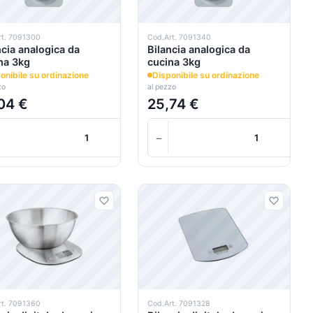
rt. 7091300
Cod.Art. 7091340
ncia analogica da
Bilancia analogica da
na 3kg
cucina 3kg
onibile su ordinazione
Disponibile su ordinazione
zo
al pezzo
04 €
25,74 €
+
+
+
−
+
Carrello
Carrello
rt. 7091360
Cod.Art. 7091328