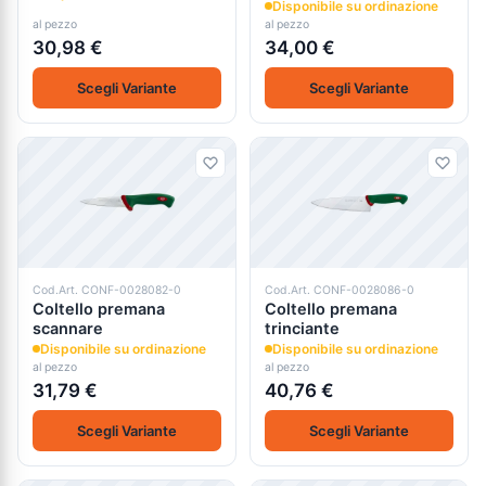
Disponibile su ordinazione
al pezzo
al pezzo
30,98 €
34,00 €
Scegli Variante
Scegli Variante
Cod.Art. CONF-0028082-0
Cod.Art. CONF-0028086-0
Coltello premana
Coltello premana
scannare
trinciante
Disponibile su ordinazione
Disponibile su ordinazione
al pezzo
al pezzo
31,79 €
40,76 €
Scegli Variante
Scegli Variante