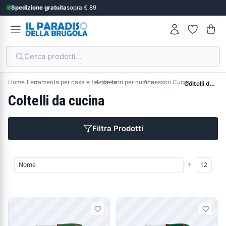
Spedizione gratuita
sopra € 89
Cerca prodotti...
Home
Ferramenta per casa e fai-da-te
Accessori per cucina
Accessori Cucina
Coltelli da cucina
Coltelli da cucina
Filtra Prodotti
Prodotti