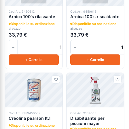
Cod.Art. 9450612
Cod.Art. 9450618
Arnica 100's rilassante
Arnica 100's riscaldante
Disponibile su ordinazione
Disponibile su ordinazione
al pezzo
al pezzo
33,79 €
33,79 €
−
−
+
+ Carrello
+ Carrello
Cod.Art. FSF9450509
Cod.Art. 9159005
Creolina pearson lt.1
Disabituante per
piccioni mayer
Disponibile su ordinazione
Disponibile su ordinazione