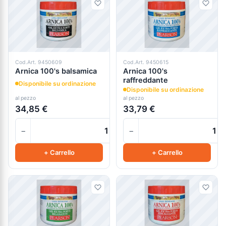
Cod.Art. 9450609
Cod.Art. 9450615
Arnica 100's balsamica
Arnica 100's
raffreddante
Disponibile su ordinazione
Disponibile su ordinazione
al pezzo
al pezzo
34,85 €
33,79 €
−
−
+
+ Carrello
+ Carrello