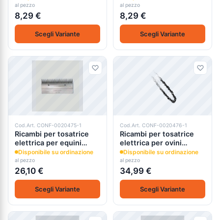
al pezzo
al pezzo
8,29 €
8,29 €
Scegli Variante
Scegli Variante
Cod.Art. CONF-0020475-1
Cod.Art. CONF-0020476-1
Ricambi per tosatrice
Ricambi per tosatrice
elettrica per equini
elettrica per ovini
aesculap gt474h
aesculap gt494
Disponibile su ordinazione
Disponibile su ordinazione
al pezzo
al pezzo
26,10 €
34,99 €
Scegli Variante
Scegli Variante