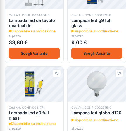
Cod.Art. CONF-0034484-0
Cod.Art. CONF-0031774-0
Lampada led da tavolo
Lampada led g9 full
ricaricabile
glass
Disponibile su ordinazione
Disponibile su ordinazione
al pezzo
al pezzo
33,80 €
9,60 €
Scegli Variante
Scegli Variante
Cod.Art. CONF-0031774
Cod.Art. CONF-0032315-0
Lampada led g9 full
Lampada led globo d120
glass
Disponibile su ordinazione
Disponibile su ordinazione
al pezzo
al pezzo