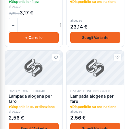
flood 24w
Disponibile · 1 pz
Disponibile su ordinazione
al pezzo
3,17 €
6,33 €
al pezzo
−
+
23,14 €
+ Carrello
Scegli Variante
Cod.Art. CONF-0016640
Cod.Art. CONF-0016640-0
Lampada alogena per
Lampada alogena per
faro
faro
Disponibile su ordinazione
Disponibile su ordinazione
al pezzo
al pezzo
2,56 €
2,56 €
Scegli Variante
Scegli Variante