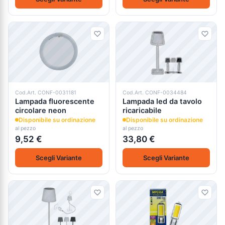
Cod.Art. CONF-0031181
Cod.Art. CONF-0034484
Lampada fluorescente
Lampada led da tavolo
circolare neon
ricaricabile
Disponibile su ordinazione
Disponibile su ordinazione
al pezzo
al pezzo
9,52 €
33,80 €
Scegli Variante
Scegli Variante