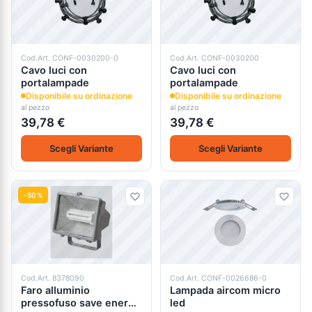
Cod.Art. CONF-0030200-0
Cod.Art. CONF-0030200
Cavo luci con
Cavo luci con
portalampade
portalampade
Disponibile su ordinazione
Disponibile su ordinazione
al pezzo
al pezzo
39,78 €
39,78 €
Scegli Variante
Scegli Variante
-50%
Cod.Art. 8378090
Cod.Art. CONF-0026686-0
Faro alluminio
Lampada aircom micro
pressofuso save energy
led