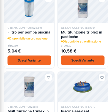
Cod.Art. CONF-0016233-0
Cod.Art. CONF-0028815-0
Filtro per pompa piscina
Multifunzione triplex in
pasticche
Disponibile su ordinazione
Disponibile su ordinazione
al pezzo
al pezzo
5,04 €
10,58 €
Scegli Variante
Scegli Variante
Cod.Art. CONF-0028815
Cod.Art. CONF-0016473-0
Multifunzione triplex in
Piscina easy set