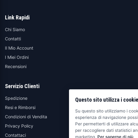
Link Rapidi
Chi Siamo
Contatti
Il Mio Account
I Miei Ordini
Recensioni
Servizio Clienti
Spedizione
Questo sito utilizza i cooki
Resi e Rimborsi
Su questo sito utilizziamo i cooki
Condizioni di Vendita
esperienza di navigazione possib
Per permetterti di utilizzare alcu
Privacy Policy
per raccogliere dati statistici an
Contattaci
marketing.
Per saperne di più