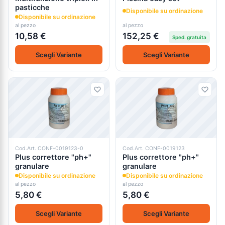
pasticche
Disponibile su ordinazione
Disponibile su ordinazione
al pezzo
al pezzo
10,58 €
152,25 €
Sped. gratuita
Scegli Variante
Scegli Variante
Cod.Art. CONF-0019123-0
Cod.Art. CONF-0019123
Plus correttore "ph+"
Plus correttore "ph+"
granulare
granulare
Disponibile su ordinazione
Disponibile su ordinazione
al pezzo
al pezzo
5,80 €
5,80 €
Scegli Variante
Scegli Variante