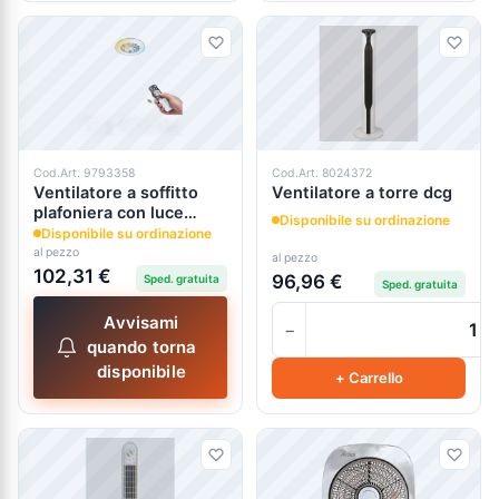
Cod.Art. 9793358
Cod.Art. 8024372
Ventilatore a soffitto
Ventilatore a torre dcg
plafoniera con luce
Disponibile su ordinazione
dimmerabile
Disponibile su ordinazione
al pezzo
al pezzo
102,31 €
96,96 €
Sped. gratuita
Sped. gratuita
Avvisami
−
quando torna
disponibile
+ Carrello