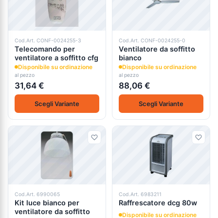
Cod.Art. CONF-0024255-3
Cod.Art. CONF-0024255-0
Telecomando per
Ventilatore da soffitto
ventilatore a soffitto cfg
bianco
Disponibile su ordinazione
Disponibile su ordinazione
al pezzo
al pezzo
31,64 €
88,06 €
Scegli Variante
Scegli Variante
Cod.Art. 6990065
Cod.Art. 6983211
Kit luce bianco per
Raffrescatore dcg 80w
ventilatore da soffitto
Disponibile su ordinazione