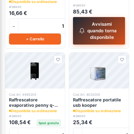
Disponibile su ordinazione
al pezzo
al pezzo
85,43 €
16,66 €
Avvisami
−
+
quando torna
disponibile
+ Carrello
Cod.Art. 6983205
Cod.Art. 8024206
Raffrescatore
Raffrescatore portatile
evaporativo penny q-
usb kooper
black
Disponibile su ordinazione
Disponibile su ordinazione
al pezzo
al pezzo
108,54 €
25,34 €
Sped. gratuita