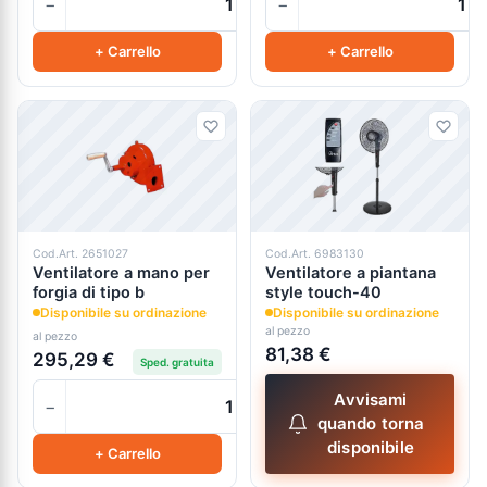
−
−
+
+ Carrello
+ Carrello
Cod.Art. 2651027
Cod.Art. 6983130
Ventilatore a mano per
Ventilatore a piantana
forgia di tipo b
style touch-40
Disponibile su ordinazione
Disponibile su ordinazione
al pezzo
al pezzo
81,38 €
295,29 €
Sped. gratuita
Avvisami
−
+
quando torna
disponibile
+ Carrello