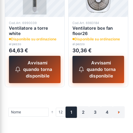
Cod.Art. 6990039
Cod.Art. 6983184
Ventilatore a torre
Ventilatore box fan
white
floor26
Disponibile su ordinazione
Disponibile su ordinazione
al pezzo
al pezzo
64,63 €
30,36 €
Avvisami
Avvisami
quando torna
quando torna
disponibile
disponibile
1
2
3
4
>