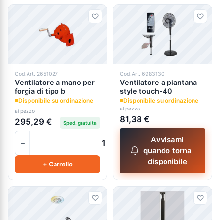
Cod.Art. 2651027
Cod.Art. 6983130
Ventilatore a mano per
Ventilatore a piantana
forgia di tipo b
style touch-40
Disponibile su ordinazione
Disponibile su ordinazione
al pezzo
al pezzo
81,38 €
295,29 €
Sped. gratuita
Avvisami
−
+
quando torna
disponibile
+ Carrello