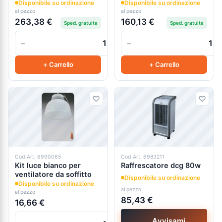
Disponibile su ordinazione
Disponibile su ordinazione
al pezzo
al pezzo
263,38 €
160,13 €
Sped. gratuita
Sped. gratuita
−
−
+
+ Carrello
+ Carrello
Cod.Art. 6990065
Cod.Art. 6983211
Kit luce bianco per
Raffrescatore dcg 80w
ventilatore da soffitto
Disponibile su ordinazione
Disponibile su ordinazione
al pezzo
al pezzo
85,43 €
16,66 €
Avvisami