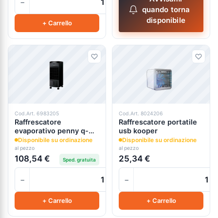
−
+
quando torna
disponibile
+ Carrello
Cod.Art. 6983205
Cod.Art. 8024206
Raffrescatore
Raffrescatore portatile
evaporativo penny q-
usb kooper
black
Disponibile su ordinazione
Disponibile su ordinazione
al pezzo
al pezzo
108,54 €
25,34 €
Sped. gratuita
−
−
+
+ Carrello
+ Carrello