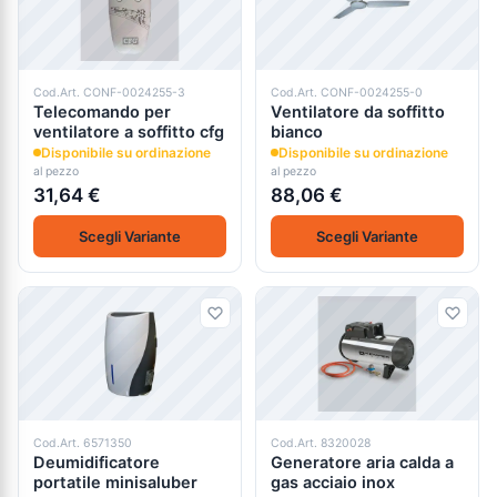
Cod.Art. CONF-0024255-3
Cod.Art. CONF-0024255-0
Telecomando per
Ventilatore da soffitto
ventilatore a soffitto cfg
bianco
Disponibile su ordinazione
Disponibile su ordinazione
al pezzo
al pezzo
31,64 €
88,06 €
Scegli Variante
Scegli Variante
Cod.Art. 6571350
Cod.Art. 8320028
Deumidificatore
Generatore aria calda a
portatile minisaluber
gas acciaio inox