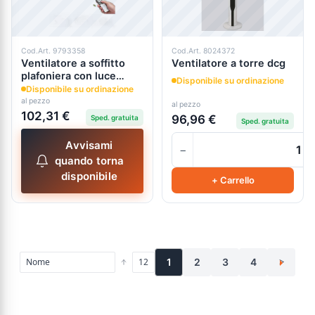
Cod.Art. 9793358
Cod.Art. 8024372
Ventilatore a soffitto
Ventilatore a torre dcg
plafoniera con luce
Disponibile su ordinazione
dimmerabile
Disponibile su ordinazione
al pezzo
al pezzo
102,31 €
96,96 €
Sped. gratuita
Sped. gratuita
Avvisami
−
quando torna
disponibile
+ Carrello
1
2
3
4
>