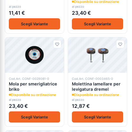
Disponibile su ordinazione
al pezzo
al pezzo
11,41 €
23,40 €
Scegli Variante
Scegli Variante
Cod.Art. CONF-0029081-0
Cod.Art. CONF-0003465-0
Mola per smerigliatrice
Molettina lamellare per
briko
levigatura dremel
Disponibile su ordinazione
Disponibile su ordinazione
al pezzo
al pezzo
23,40 €
12,87 €
Scegli Variante
Scegli Variante