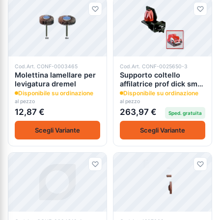
Cod.Art. CONF-0003465
Cod.Art. CONF-0025650-3
Molettina lamellare per
Supporto coltello
levigatura dremel
affilatrice prof dick sm-
110
Disponibile su ordinazione
Disponibile su ordinazione
al pezzo
al pezzo
12,87 €
263,97 €
Sped. gratuita
Scegli Variante
Scegli Variante