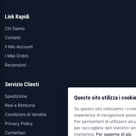
Link Rapidi
Chi Siamo
Contatti
Il Mio Account
I Miei Ordini
Recensioni
Servizio Clienti
Spedizione
Questo sito utilizza i cooki
Resi e Rimborsi
Su questo sito utilizziamo i cooki
Condizioni di Vendita
esperienza di navigazione possib
Per permetterti di utilizzare alcu
Privacy Policy
per raccogliere dati statistici an
Contattaci
marketing.
Per saperne di più