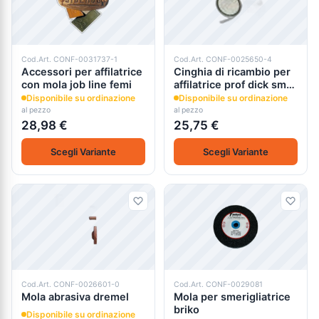
Cod.Art. CONF-0031737-1
Cod.Art. CONF-0025650-4
Accessori per affilatrice
Cinghia di ricambio per
con mola job line femi
affilatrice prof dick sm-
110
Disponibile su ordinazione
Disponibile su ordinazione
al pezzo
al pezzo
28,98 €
25,75 €
Scegli Variante
Scegli Variante
Cod.Art. CONF-0026601-0
Cod.Art. CONF-0029081
Mola abrasiva dremel
Mola per smerigliatrice
briko
Disponibile su ordinazione