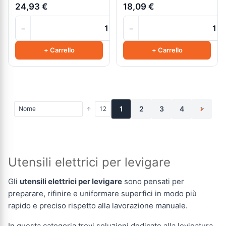
24,93 €
18,09 €
−
−
+
+ Carrello
+ Carrello
1
2
3
4
>
Utensili elettrici per levigare
Gli
utensili elettrici per levigare
sono pensati per
preparare, rifinire e uniformare superfici in modo più
rapido e preciso rispetto alla lavorazione manuale.
In questa categoria trovi soluzioni dedicate alla levigatura