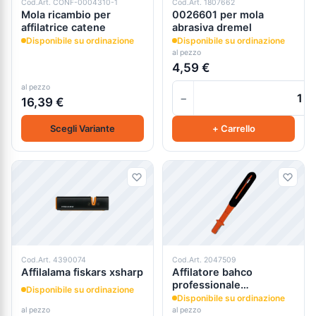
Cod.Art. CONF-0004310-1
Cod.Art. 1807662
Mola ricambio per
0026601 per mola
affilatrice catene
abrasiva dremel
Disponibile su ordinazione
Disponibile su ordinazione
al pezzo
4,59 €
al pezzo
−
16,39 €
Scegli Variante
+ Carrello
Cod.Art. 4390074
Cod.Art. 2047509
Affilalama fiskars xsharp
Affilatore bahco
professionale
Disponibile su ordinazione
brevettato sharp-x
Disponibile su ordinazione
al pezzo
al pezzo