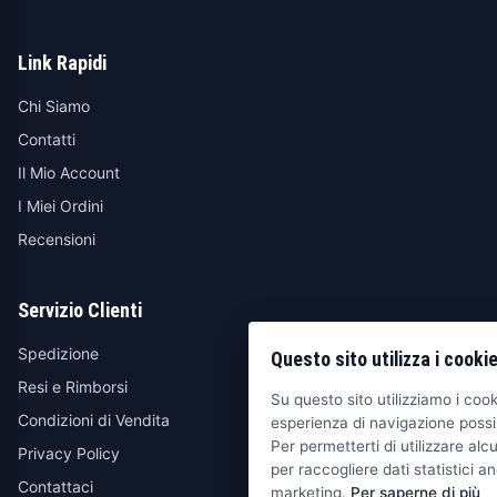
Link Rapidi
Chi Siamo
Contatti
Il Mio Account
I Miei Ordini
Recensioni
Servizio Clienti
Spedizione
Questo sito utilizza i cooki
Resi e Rimborsi
Su questo sito utilizziamo i cooki
Condizioni di Vendita
esperienza di navigazione possib
Per permetterti di utilizzare alcu
Privacy Policy
per raccogliere dati statistici an
Contattaci
marketing.
Per saperne di più