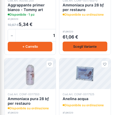
Cod.Art. AS050.200
Cod.Art. CONF-0017553-0
Aggrappante primer
Ammoniaca pura 28 bƒ
bianco - Tommy art
per restauro
Disponibile · 1 pz
Disponibile su ordinazione
al pezzo
5,34 €
10,67 €
al pezzo
−
+
61,06 €
+ Carrello
Scegli Variante
Cod.Art. CONF-0017553
Cod.Art. CONF-0017525
Ammoniaca pura 28 bƒ
Anelina acqua
per restauro
Disponibile su ordinazione
Disponibile su ordinazione
al pezzo
al pezzo