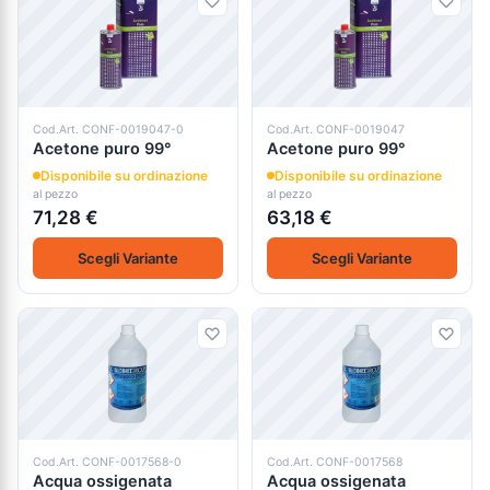
Cod.Art. CONF-0019047-0
Cod.Art. CONF-0019047
Acetone puro 99°
Acetone puro 99°
Disponibile su ordinazione
Disponibile su ordinazione
al pezzo
al pezzo
71,28 €
63,18 €
Scegli Variante
Scegli Variante
Cod.Art. CONF-0017568-0
Cod.Art. CONF-0017568
Acqua ossigenata
Acqua ossigenata