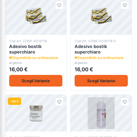
Cod.Art. CONF-0019178
Cod.Art. CONF-0019178-0
Adesivo bostik
Adesivo bostik
superchiaro
superchiaro
Disponibile su ordinazione
Disponibile su ordinazione
al pezzo
al pezzo
16,00 €
16,00 €
Scegli Variante
Scegli Variante
-50%