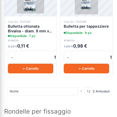
Cod.Art. 1522082
Cod.Art. 1522080
Bulletta ottonata
Bulletta per tappezziere
Bivalva - diam. 9 mm x
Disponibile · 9 pz
15 mm
Disponibile · 7 pz
al pezzo
al pezzo
0,11 €
0,98 €
0,22 €
1,96 €
−
−
+
+ Carrello
+ Carrello
2 Articolo/i
Rondelle per fissaggio