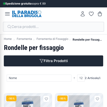
Spedizione gratuita
sopra € 89
Cerca prodotti...
Home
Ferramenta
Ferramenta di Fissaggio
Rondelle per fissaggio
Rondelle per fissaggio
Filtra Prodotti
2 Articolo/i
Prodotti
-50%
-50%