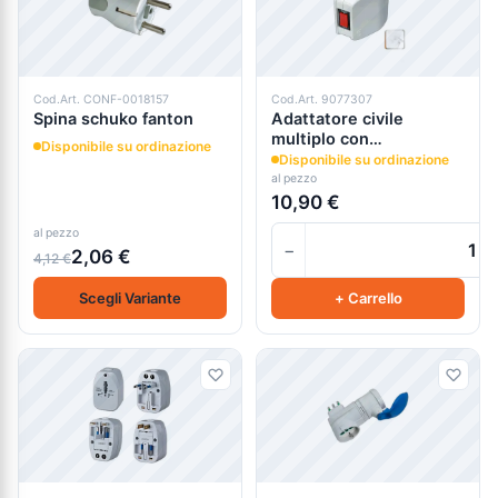
Cod.Art. CONF-0018157
Cod.Art. 9077307
Spina schuko fanton
Adattatore civile
multiplo con
Disponibile su ordinazione
interruttore fanton
Disponibile su ordinazione
al pezzo
10,90 €
al pezzo
−
2,06 €
4,12 €
Scegli Variante
+ Carrello