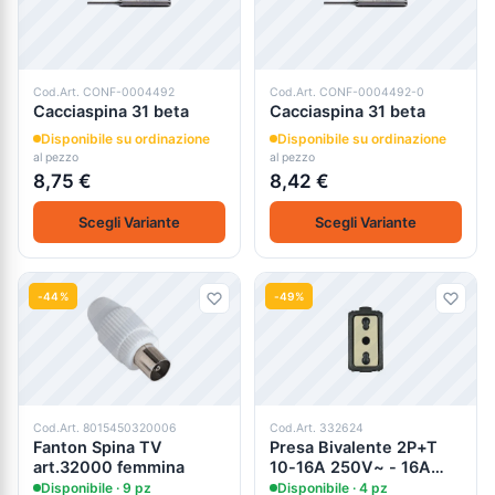
Cod.Art. CONF-0004492
Cod.Art. CONF-0004492-0
Cacciaspina 31 beta
Cacciaspina 31 beta
Disponibile su ordinazione
Disponibile su ordinazione
al pezzo
al pezzo
8,75 €
8,42 €
Scegli Variante
Scegli Variante
-44%
-49%
Cod.Art. 8015450320006
Cod.Art. 332624
Fanton Spina TV
Presa Bivalente 2P+T
art.32000 femmina
10-16A 250V~ - 16A
frutto Avorio Univel
Disponibile · 9 pz
Disponibile · 4 pz