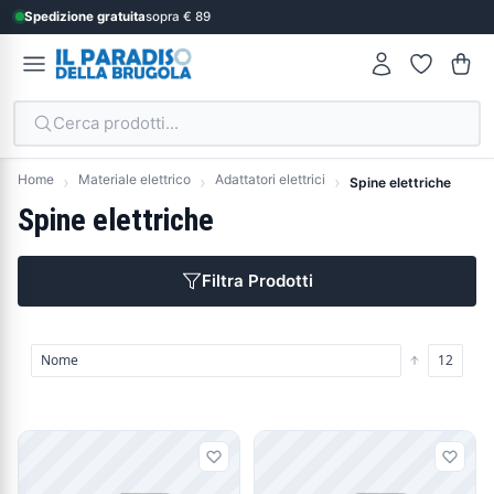
Spedizione gratuita
sopra € 89
Cerca prodotti...
Home
Materiale elettrico
Adattatori elettrici
Spine elettriche
Spine elettriche
Filtra Prodotti
Prodotti