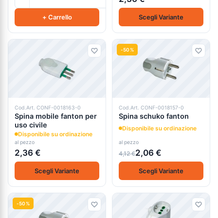
+ Carrello
Scegli Variante
-50%
Cod.Art. CONF-0018163-0
Cod.Art. CONF-0018157-0
Spina mobile fanton per
Spina schuko fanton
uso civile
Disponibile su ordinazione
Disponibile su ordinazione
al pezzo
al pezzo
2,36 €
2,06 €
4,12 €
Scegli Variante
Scegli Variante
-50%