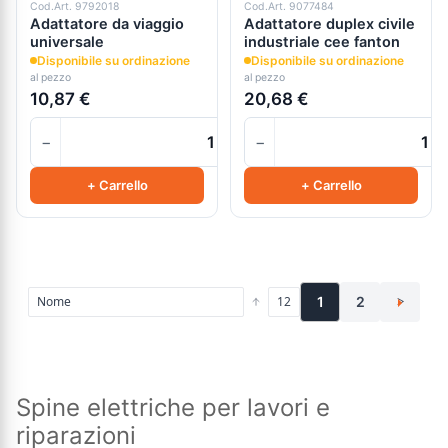
Cod.Art. 9792018
Cod.Art. 9077484
Adattatore da viaggio
Adattatore duplex civile
universale
industriale cee fanton
Disponibile su ordinazione
Disponibile su ordinazione
al pezzo
al pezzo
10,87 €
20,68 €
−
−
+
+ Carrello
+ Carrello
1
2
>
Spine elettriche per lavori e
riparazioni