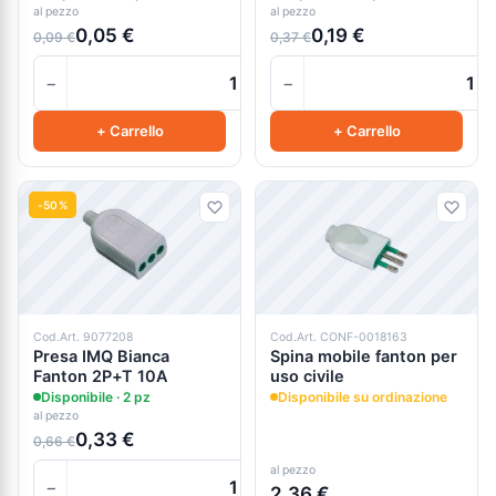
al pezzo
al pezzo
0,05 €
0,19 €
0,09 €
0,37 €
−
−
+
+ Carrello
+ Carrello
-50%
Cod.Art. 9077208
Cod.Art. CONF-0018163
Presa IMQ Bianca
Spina mobile fanton per
Fanton 2P+T 10A
uso civile
Disponibile · 2 pz
Disponibile su ordinazione
al pezzo
0,33 €
0,66 €
al pezzo
−
+
2,36 €