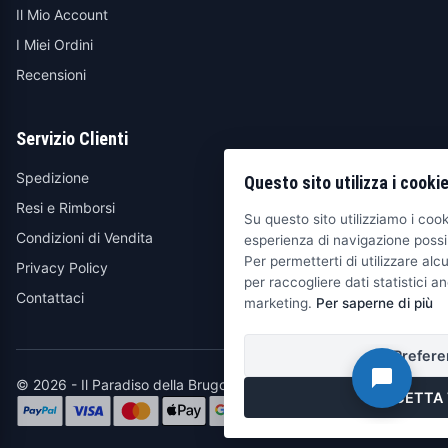
Il Mio Account
I Miei Ordini
Recensioni
Servizio Clienti
Spedizione
Questo sito utilizza i cooki
Resi e Rimborsi
Su questo sito utilizziamo i cooki
Condizioni di Vendita
esperienza di navigazione possib
Per permetterti di utilizzare alcu
Privacy Policy
per raccogliere dati statistici an
Contattaci
marketing.
Per saperne di più
Prefere
© 2026 - Il Paradiso della Brugola
ACCETTA 