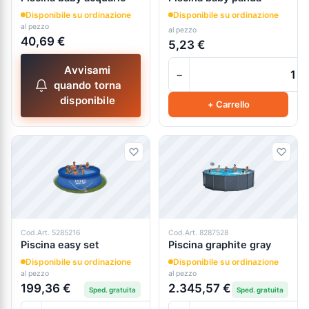
Disponibile su ordinazione
Disponibile su ordinazione
al pezzo
al pezzo
40,69 €
5,23 €
Avvisami
−
quando torna
disponibile
+ Carrello
Cod.Art. 5285216
Cod.Art. 8287528
Piscina easy set
Piscina graphite gray
Disponibile su ordinazione
Disponibile su ordinazione
al pezzo
al pezzo
199,36 €
2.345,57 €
Sped. gratuita
Sped. gratuita