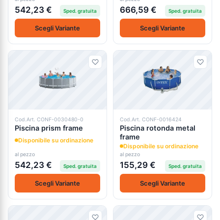
542,23 €
666,59 €
Sped. gratuita
Sped. gratuita
Scegli Variante
Scegli Variante
Cod.Art. CONF-0030480-0
Cod.Art. CONF-0016424
Piscina prism frame
Piscina rotonda metal
frame
Disponibile su ordinazione
Disponibile su ordinazione
al pezzo
al pezzo
542,23 €
155,29 €
Sped. gratuita
Sped. gratuita
Scegli Variante
Scegli Variante