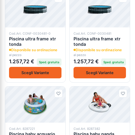
Cod.Art. CONF-0030481-0
Cod.Art. CONF-0030481
Piscina ultra frame xtr
Piscina ultra frame xtr
tonda
tonda
Disponibile su ordinazione
Disponibile su ordinazione
al pezzo
al pezzo
1.257,72 €
1.257,72 €
Sped. gratuita
Sped. gratuita
Scegli Variante
Scegli Variante
Cod.Art. 8287221
Cod.Art. 8287382
Piscina baby acquario
Piscina baby panda