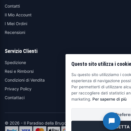
Contatti
Il Mio Account
I Miei Ordini
Recensioni
Servizio Clienti
Spedizione
Questo sito utilizza i cooki
Resi e Rimborsi
Su questo sito utilizziamo i cooki
Condizioni di Vendita
esperienza di navigazione possib
Per permetterti di utilizzare alcu
Privacy Policy
per raccogliere dati statistici an
Contattaci
marketing.
Per saperne di più
Prefere
© 2026 - Il Paradiso della Brugola
ACCETTA 