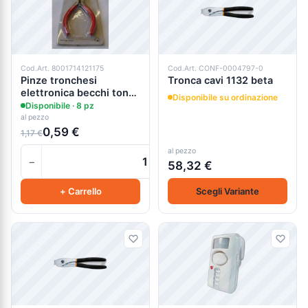
Cod.Art. 8001714121175
Cod.Art. CONF-0004797-0
Pinze tronchesi
Tronca cavi 1132 beta
elettronica becchi tondi
Disponibile su ordinazione
piegati
Disponibile · 8 pz
al pezzo
0,59 €
1,17 €
al pezzo
−
+
58,32 €
+ Carrello
Scegli Variante