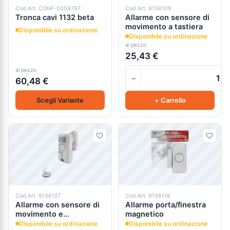
Cod.Art. CONF-0004797
Cod.Art. 9136109
Tronca cavi 1132 beta
Allarme con sensore di
movimento a tastiera
Disponibile su ordinazione
Disponibile su ordinazione
al pezzo
25,43 €
al pezzo
−
60,48 €
Scegli Variante
+ Carrello
Cod.Art. 9136127
Cod.Art. 9136118
Allarme con sensore di
Allarme porta/finestra
movimento e
magnetico
telecomando
Disponibile su ordinazione
Disponibile su ordinazione