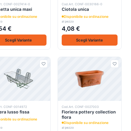
rt. CONF-0027414-0
Cod.Art. CONF-0030166-0
etta unica maxi
Ciotola unica
onibile su ordinazione
Disponibile su ordinazione
zo
al pezzo
54 €
4,08 €
Scegli Variante
Scegli Variante
rt. CONF-0014972
Cod.Art. CONF-0027003
iera lusso fissa
Fioriera pottery collection
flora
onibile su ordinazione
Disponibile su ordinazione
zo
al pezzo