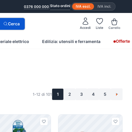
Stato ordini
|
|
IVA escl.
IVA incl.
0376 000 000
Cerca
Accedi
Liste
Carrello
Offerte
eriale elettrico
Edilizia: utensili e ferramenta
1
2
3
4
5
1-12 di 101
>