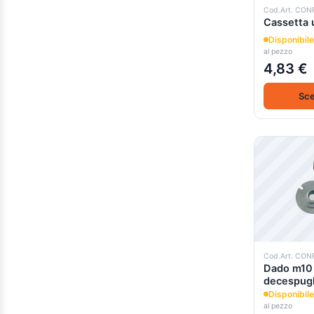
0.000000e+0 sopra
(1)
Cod.Art. CON
Cassetta 
Disponibile
al pezzo
4,83 €
Sce
Cod.Art. CO
Dado m10 
decespugl
Disponibile
al pezzo