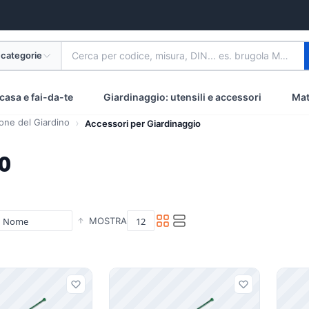
 categorie
Cerca per codice, misura, DIN... es. brugola M8 inox
casa e fai-da-te
Giardinaggio: utensili e accessori
Mat
one del Giardino
Accessori per Giardinaggio
o
MOSTRA
i