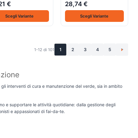
21 €
28,74 €
Scegli Variante
Scegli Variante
1
2
3
4
5
1-12 di 101
>
nzione
 gli interventi di cura e manutenzione del verde, sia in ambito
o e supportare le attività quotidiane: dalla gestione degli
onisti e appassionati di fai-da-te.