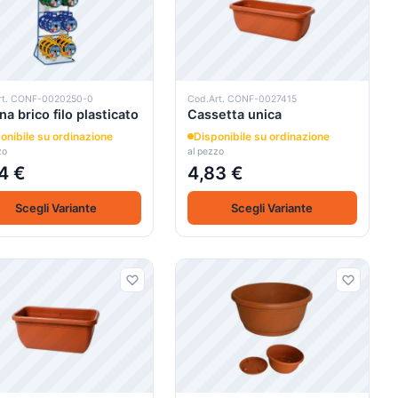
rt. CONF-0020250-0
Cod.Art. CONF-0027415
na brico filo plasticato
Cassetta unica
onibile su ordinazione
Disponibile su ordinazione
zo
al pezzo
4 €
4,83 €
Scegli Variante
Scegli Variante