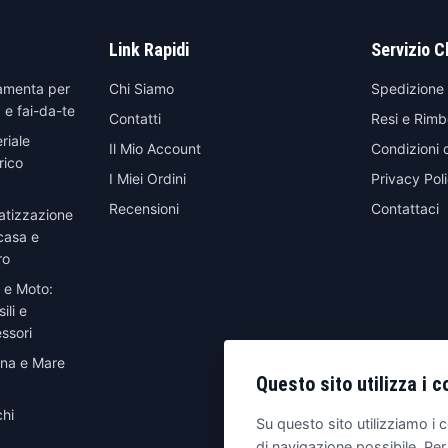
Link Rapidi
Servizio C
amenta per
Chi Siamo
Spedizione
 e fai-da-te
Contatti
Resi e Rimb
riale
Il Mio Account
Condizioni 
rico
I Miei Ordini
Privacy Pol
Recensioni
Contattaci
atizzazione
casa e
ro
 e Moto:
ili e
ssori
ina e Mare
Questo sito utilizza i c
hi
Su questo sito utilizziamo i c
di navigazione possibile. Per