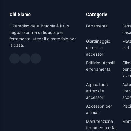
Chi Siamo
Categorie
Il Paradiso della Brugola è il tuo
Ferramenta
Ferr
negozio online di fiducia per
casa
ferramenta, utensili e materiale per
Giardinaggio:
Mate
la casa.
utensili e
elett
accessori
Edilizia: utensili
Clim
e ferramenta
per 
lavo
Agricoltura:
Auto
attrezzi e
utens
accessori
acce
Accessori per
Pisc
animali
Manutenzione
Marc
ferramenta e fai