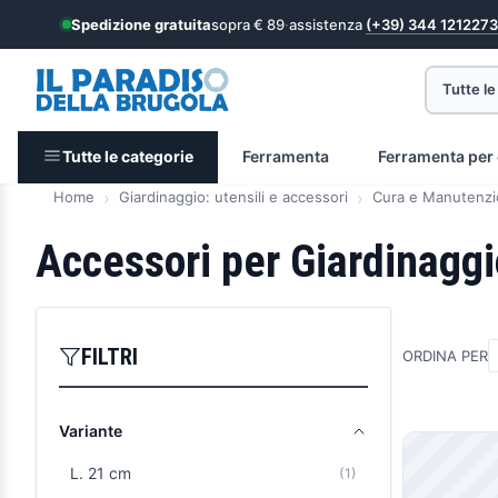
Spedizione gratuita
sopra € 89
·
assistenza
(+39) 344 1212273
Tutte le
Tutte le categorie
Ferramenta
Ferramenta per 
Home
Giardinaggio: utensili e accessori
Cura e Manutenzi
Accessori per Giardinaggi
FILTRI
ORDINA PER
Variante
Prodott
L. 21 cm
(1)