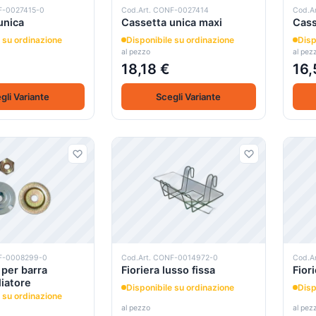
F-0027415-0
Cod.Art. CONF-0027414
Cod.A
unica
Cassetta unica maxi
Cass
 su ordinazione
Disponibile su ordinazione
Disp
al pezzo
al pez
18,18 €
16,
gli Variante
Scegli Variante
NF-0008299-0
Cod.Art. CONF-0014972-0
Cod.A
per barra
Fioriera lusso fissa
Fior
iatore
Disponibile su ordinazione
Disp
 su ordinazione
al pezzo
al pez