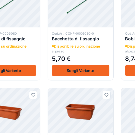
NF-0006080
Cod.Art. CONF-0006080-0
Cod.A
di fissaggio
Bacchetta di fissaggio
Bobi
 su ordinazione
Disponibile su ordinazione
Disp
al pezzo
al pez
5,70 €
8,7
gli Variante
Scegli Variante