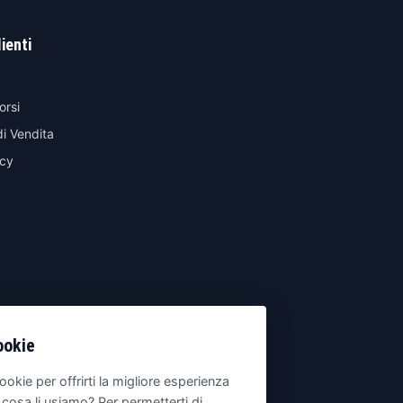
lienti
orsi
di Vendita
icy
ookie
ookie per offrirti la migliore esperienza
 cosa li usiamo? Per permetterti di