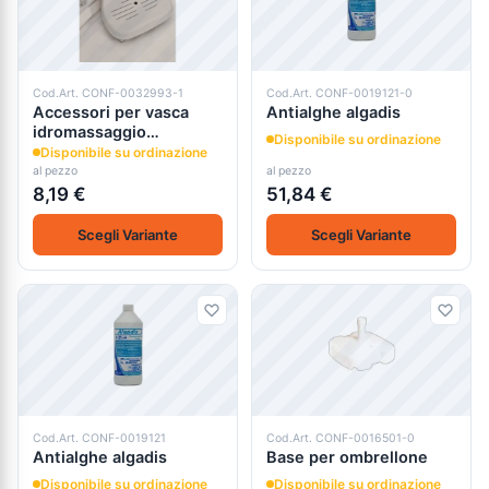
Cod.Art. CONF-0032993-1
Cod.Art. CONF-0019121-0
Accessori per vasca
Antialghe algadis
idromassaggio
Disponibile su ordinazione
gonfiabile tonda
Disponibile su ordinazione
al pezzo
al pezzo
8,19 €
51,84 €
Scegli Variante
Scegli Variante
Cod.Art. CONF-0019121
Cod.Art. CONF-0016501-0
Antialghe algadis
Base per ombrellone
Disponibile su ordinazione
Disponibile su ordinazione