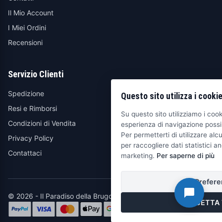
Il Mio Account
I Miei Ordini
Recensioni
Servizio Clienti
Spedizione
Questo sito utilizza i cooki
Resi e Rimborsi
Su questo sito utilizziamo i cooki
Condizioni di Vendita
esperienza di navigazione possib
Per permetterti di utilizzare alcu
Privacy Policy
per raccogliere dati statistici an
Contattaci
marketing.
Per saperne di più
Prefere
© 2026 - Il Paradiso della Brugola
ACCETTA 