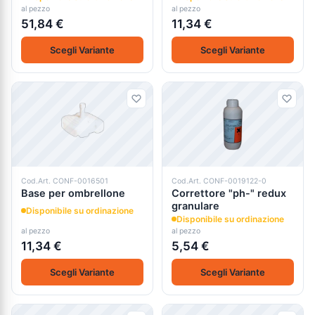
al pezzo
al pezzo
51,84 €
11,34 €
Scegli Variante
Scegli Variante
Cod.Art. CONF-0016501
Cod.Art. CONF-0019122-0
Base per ombrellone
Correttore "ph-" redux
granulare
Disponibile su ordinazione
Disponibile su ordinazione
al pezzo
al pezzo
11,34 €
5,54 €
Scegli Variante
Scegli Variante