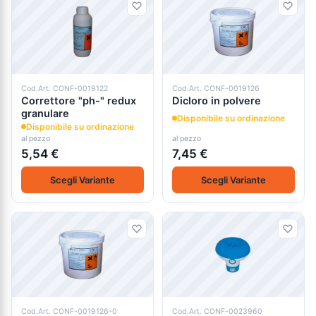
Cod.Art. CONF-0019122
Cod.Art. CONF-0019126
Correttore "ph-" redux
Dicloro in polvere
granulare
Disponibile su ordinazione
Disponibile su ordinazione
al pezzo
al pezzo
5,54 €
7,45 €
Scegli Variante
Scegli Variante
Cod.Art. CONF-0019126-0
Cod.Art. CONF-0023960