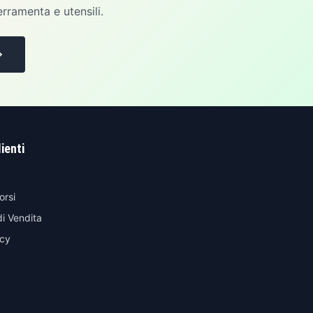
erramenta e utensili.
lienti
orsi
di Vendita
icy