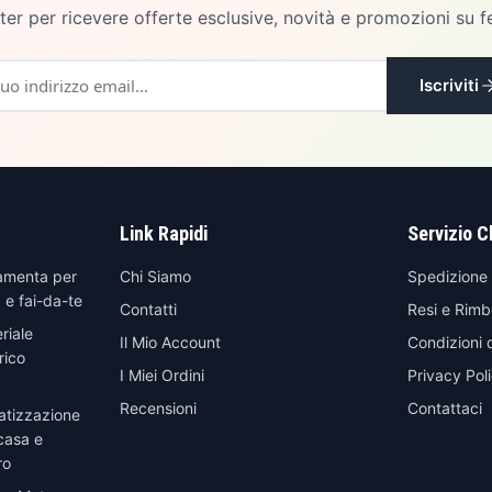
etter per ricevere offerte esclusive, novità e promozioni su f
Iscriviti
Link Rapidi
Servizio C
amenta per
Chi Siamo
Spedizione
 e fai-da-te
Contatti
Resi e Rimb
riale
Il Mio Account
Condizioni 
rico
I Miei Ordini
Privacy Pol
Recensioni
Contattaci
atizzazione
casa e
ro