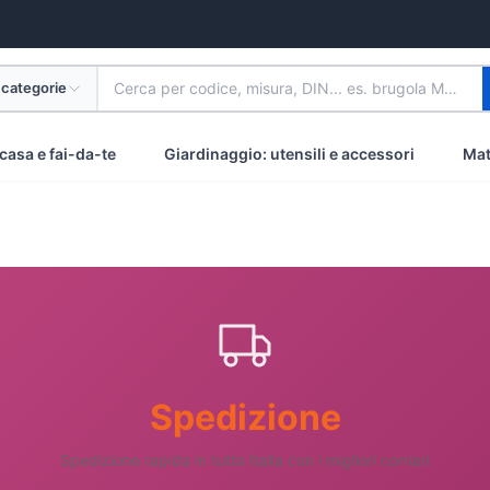
 categorie
Cerca per codice, misura, DIN... es. brugola M8 inox
casa e fai-da-te
Giardinaggio: utensili e accessori
Mat
Spedizione
Spedizione rapida in tutta Italia con i migliori corrieri