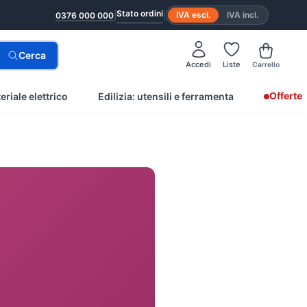
Stato ordini
|
|
IVA escl.
IVA incl.
0376 000 000
Cerca
Accedi
Liste
Carrello
Offerte
eriale elettrico
Edilizia: utensili e ferramenta