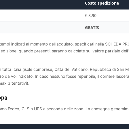
Costo spedizione
€ 8,90
GRATIS
ei tempi indicati al momento dell'acquisto, specificati nella SCHEDA
izione, quando presenti, saranno calcolate sul valore parziale dell'
utta Italia (isole comprese, Città del Vaticano, Repubblica di San Marin
zzo da voi indicato. In caso nessuno fosse reperibile, il corriere lasce
ax 3 tentativi).
opa
zziamo Fedex, GLS o UPS a seconda delle zone. La consegna generalmen