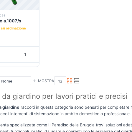
8036
e a.1007/s
 su ordinazione
+
+
Carrello
MOSTRA
 da giardino per lavori pratici e precisi
a giardino
raccolti in questa categoria sono pensati per completare l
piccoli interventi di sistemazione in ambito domestico o professionale.
enta specializzata come Il Paradiso della Brugola trovi soluzioni adatt
enti funzionali, pratici da usare e coerenti con le esigenze del giard