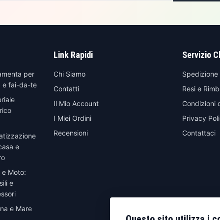
Link Rapidi
Servizio C
amenta per
Chi Siamo
Spedizione
 e fai-da-te
Contatti
Resi e Rimb
riale
Il Mio Account
Condizioni 
rico
I Miei Ordini
Privacy Pol
Recensioni
Contattaci
atizzazione
casa e
ro
 e Moto:
ili e
ssori
ina e Mare
Questo sito utilizza i c