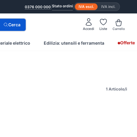
Stato ordini
|
|
IVA escl.
IVA incl.
0376 000 000
Cerca
Accedi
Liste
Carrello
Offerte
eriale elettrico
Edilizia: utensili e ferramenta
1 Articolo/i