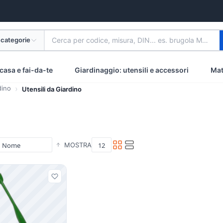
 categorie
Cerca per codice, misura, DIN... es. brugola M8 inox
casa e fai-da-te
Giardinaggio: utensili e accessori
Mat
dino
Utensili da Giardino
MOSTRA
i