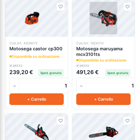
Cod.Art. 4508072
Cod.Art. 1824010
Motosega castor cp300
Motosega maruyama
mcv3101ts
Disponibile su ordinazione
Disponibile su ordinazione
al pezzo
al pezzo
239,20 €
491,26 €
Sped. gratuita
Sped. gratuita
−
−
+
+ Carrello
+ Carrello