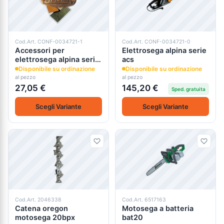
Cod.Art. CONF-0034721-1
Cod.Art. CONF-0034721-0
Accessori per
Elettrosega alpina serie
elettrosega alpina serie
acs
acs
Disponibile su ordinazione
Disponibile su ordinazione
al pezzo
al pezzo
27,05 €
145,20 €
Sped. gratuita
Scegli Variante
Scegli Variante
Cod.Art. 2046338
Cod.Art. 6517163
Catena oregon
Motosega a batteria
motosega 20bpx
bat20