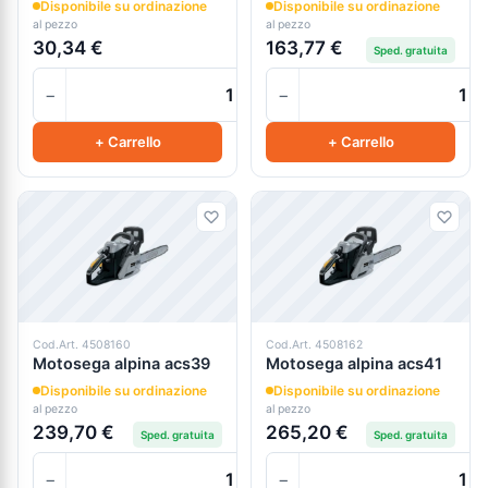
Disponibile su ordinazione
Disponibile su ordinazione
al pezzo
al pezzo
30,34 €
163,77 €
Sped. gratuita
−
−
+
+ Carrello
+ Carrello
Cod.Art. 4508160
Cod.Art. 4508162
Motosega alpina acs39
Motosega alpina acs41
Disponibile su ordinazione
Disponibile su ordinazione
al pezzo
al pezzo
239,70 €
265,20 €
Sped. gratuita
Sped. gratuita
−
−
+