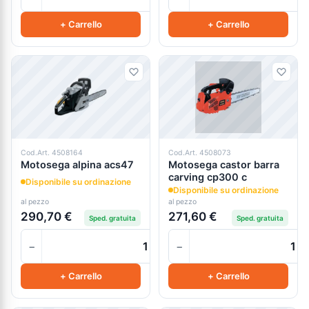
+ Carrello
+ Carrello
Cod.Art. 4508164
Cod.Art. 4508073
Motosega alpina acs47
Motosega castor barra
carving cp300 c
Disponibile su ordinazione
Disponibile su ordinazione
al pezzo
al pezzo
290,70 €
271,60 €
Sped. gratuita
Sped. gratuita
−
−
+
+ Carrello
+ Carrello