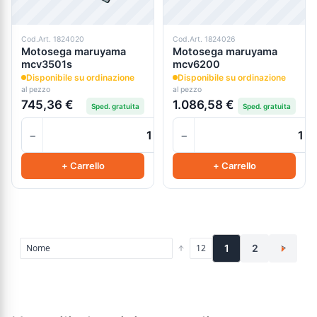
Cod.Art. 1824020
Cod.Art. 1824026
Motosega maruyama
Motosega maruyama
mcv3501s
mcv6200
Disponibile su ordinazione
Disponibile su ordinazione
al pezzo
al pezzo
745,36 €
1.086,58 €
Sped. gratuita
Sped. gratuita
−
−
+
+ Carrello
+ Carrello
1
2
>