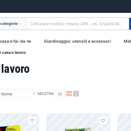
 categorie
Cerca per codice, misura, DIN... es. brugola M8 inox
casa e fai-da-te
Giardinaggio: utensili e accessori
Mat
 casa e lavoro
 lavoro
MOSTRA
i