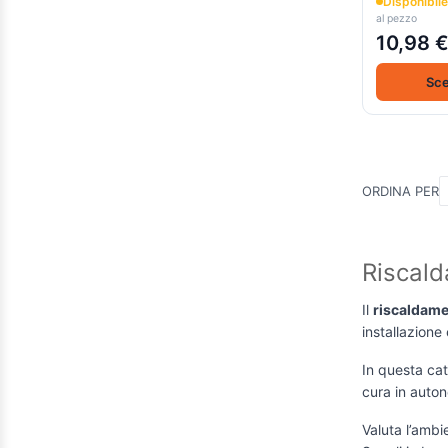
Disponibile
al pezzo
1860900
(1)
10,98 
gr 227
(1)
Sce
8322109
(1)
8024245
(1)
8024257
(1)
8024254
(1)
ORDINA PER
1933301
(1)
1933303
(1)
Riscald
1933305
(1)
Il
riscaldame
8323014
(1)
installazione 
8323013
(1)
In questa cate
Standard
(5)
cura in autono
Lungh. 1 m
(1)
Valuta l’ambi