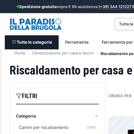
Spedizione gratuita
sopra € 89
·
assistenza
(+39) 344 1212273
Tutte le
Tutte le categorie
Ferramenta
Ferramenta per 
Home
Climatizzazione per casa e lavoro
Riscaldamento per
Riscaldamento per casa e
FILTRI
ORDINA PER
Categoria
Prodott
Camini per riscaldamento
(190)