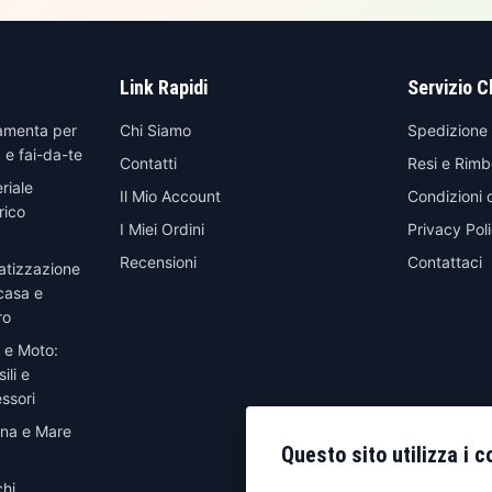
Link Rapidi
Servizio C
amenta per
Chi Siamo
Spedizione
 e fai-da-te
Contatti
Resi e Rimb
riale
Il Mio Account
Condizioni 
rico
I Miei Ordini
Privacy Pol
Recensioni
Contattaci
atizzazione
casa e
ro
 e Moto:
ili e
ssori
ina e Mare
Questo sito utilizza i c
hi