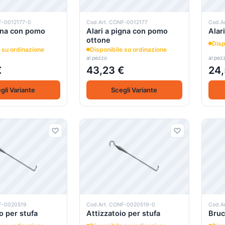
F-0012177-0
Cod.Art. CONF-0012177
Cod.A
igna con pomo
Alari a pigna con pomo
Alar
ottone
Disp
 su ordinazione
Disponibile su ordinazione
al pezzo
al pez
€
43,23 €
24,
gli Variante
Scegli Variante
F-0020519
Cod.Art. CONF-0020519-0
Cod.A
o per stufa
Attizzatoio per stufa
Bruc