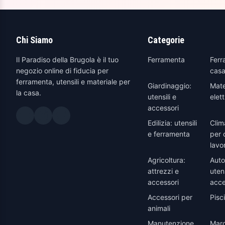
Chi Siamo
Categorie
Il Paradiso della Brugola è il tuo
Ferramenta
Ferr
negozio online di fiducia per
casa
ferramenta, utensili e materiale per
Giardinaggio:
Mate
la casa.
utensili e
elett
accessori
Edilizia: utensili
Clim
e ferramenta
per 
lavo
Agricoltura:
Auto
attrezzi e
utens
accessori
acce
Accessori per
Pisc
animali
Manutenzione
Marc