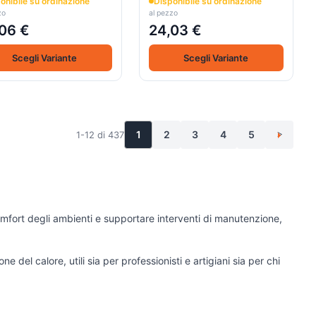
onibile su ordinazione
Disponibile su ordinazione
zo
al pezzo
06 €
24,03 €
Scegli Variante
Scegli Variante
1
2
3
4
5
1-12 di 437
>
omfort degli ambienti e supportare interventi di manutenzione,
ne del calore, utili sia per professionisti e artigiani sia per chi