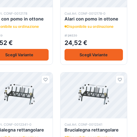
rt. CONF-0012178
Cod.Art. CONF-0012178-0
i con pomo in ottone
Alari con pomo in ottone
onibile su ordinazione
Disponibile su ordinazione
zo
al pezzo
52 €
24,52 €
Scegli Variante
Scegli Variante
rt. CONF-0012341-0
Cod.Art. CONF-0012341
ialegna rettangolare
Brucialegna rettangolare