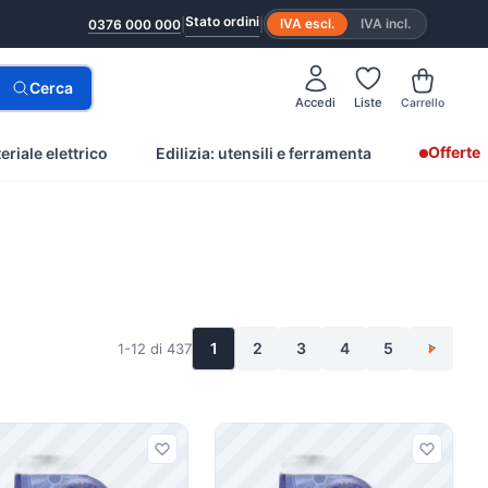
Stato ordini
|
|
IVA escl.
IVA incl.
0376 000 000
Cerca
Accedi
Liste
Carrello
Offerte
eriale elettrico
Edilizia: utensili e ferramenta
1
2
3
4
5
1-12 di 437
>