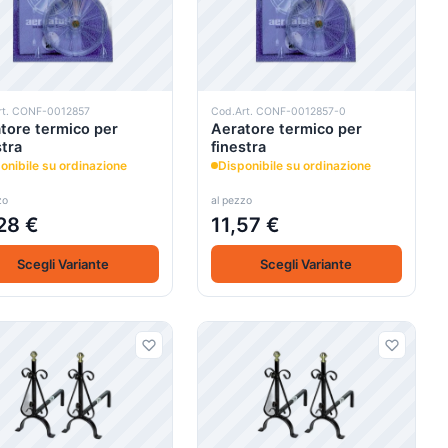
rt. CONF-0012857
Cod.Art. CONF-0012857-0
tore termico per
Aeratore termico per
stra
finestra
onibile su ordinazione
Disponibile su ordinazione
zo
al pezzo
28 €
11,57 €
+
+
Scegli Variante
Carrello
Scegli Variante