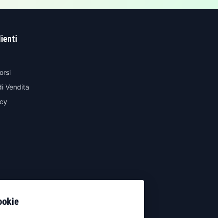
lienti
orsi
di Vendita
icy
ookie