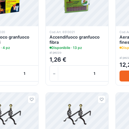
3020
Cod.Art. 6513021
Cod.A
oco granfuoco
Accendifuoco granfuoco
Aera
i
fibra
fine
 · 4 pz
Disponibile · 13 pz
Disp
al pezzo
al pez
1,26 €
12,
+
−
+
Carrello