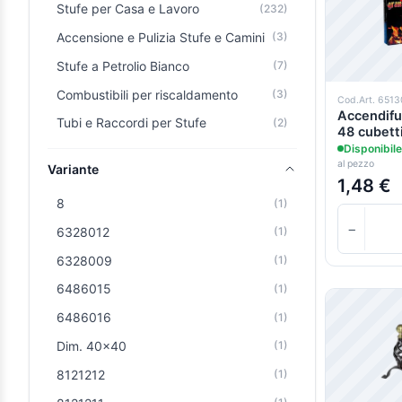
Stufe per Casa e Lavoro
(232)
Accensione e Pulizia Stufe e Camini
(3)
Stufe a Petrolio Bianco
(7)
Combustibili per riscaldamento
(3)
Cod.Art. 651
Accendifu
Tubi e Raccordi per Stufe
(2)
48 cubett
Disponibile
al pezzo
Variante
1,48 €
8
(1)
−
6328012
(1)
6328009
(1)
6486015
(1)
6486016
(1)
Dim. 40x40
(1)
8121212
(1)