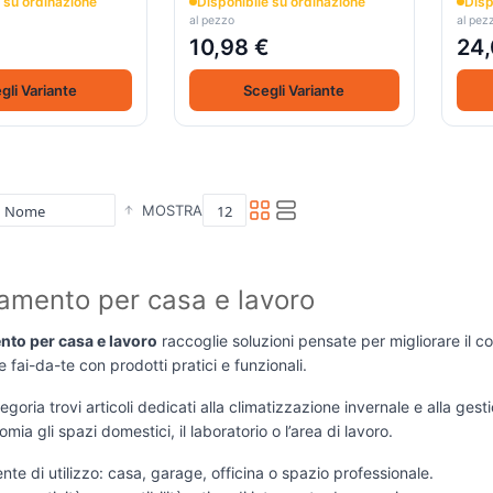
 su ordinazione
Disponibile su ordinazione
Disp
al pezzo
al pez
€
10,98 €
24,
gli Variante
Scegli Variante
MOSTRA
amento per casa e lavoro
nto per casa e lavoro
raccoglie soluzioni pensate per migliorare il c
e fai-da-te con prodotti pratici e funzionali.
goria trovi articoli dedicati alla climatizzazione invernale e alla gestio
mia gli spazi domestici, il laboratorio o l’area di lavoro.
ente di utilizzo: casa, garage, officina o spazio professionale.