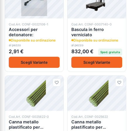
Cod.Art. CONF-0022106-1
Cod.Art. CONF-0007140-0
Accessori per
Bascula in ferro
detonatore:
verniciato
Disponibile su ordinazione
Disponibile su ordinazione
al pezzo
al pezzo
2,91 €
832,00 €
Sped. gratuita
Scegli Variante
Scegli Variante
Cod.Art. CONF-0025622-0
Cod.Art. CONF-0025622
Canna metallo
Canna metallo
plastificato per
plastificato per