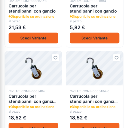
Cod.Art. CONF-0001587-0
Cod.Art. CONF-0001993
Carrucola per
Carrucola per
stendipanni con gancio
stendipanni con gancio
Disponibile su ordinazione
Disponibile su ordinazione
al pezzo
al pezzo
21,53 €
5,82 €
Scegli Variante
Scegli Variante
Cod.Art. CONF-0005484
Cod.Art. CONF-0005484-0
Carrucola per
Carrucola per
stendipanni con gancio
stendipanni con gancio
girevole
girevole
Disponibile su ordinazione
Disponibile su ordinazione
al pezzo
al pezzo
18,52 €
18,52 €