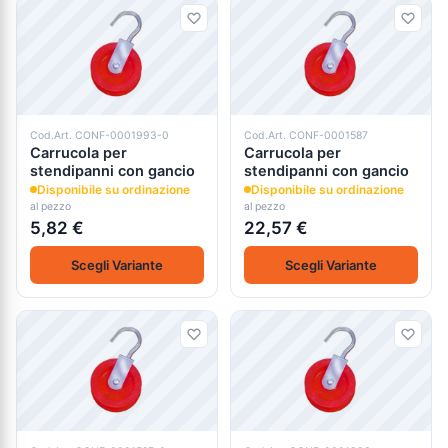
Cod.Art. CONF-0001993-0
Cod.Art. CONF-0001587
Carrucola per
Carrucola per
stendipanni con gancio
stendipanni con gancio
Disponibile su ordinazione
Disponibile su ordinazione
al pezzo
al pezzo
5,82 €
22,57 €
Scegli Variante
Scegli Variante