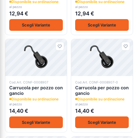
pomodoro a. 652
pomodoro a. 652
Disponibile su ordinazione
Disponibile su ordinazione
al pezzo
al pezzo
12,94 €
12,94 €
Scegli Variante
Scegli Variante
Cod.Art. CONF-0008907
Cod.Art. CONF-0008907-0
Carrucola per pozzo con
Carrucola per pozzo con
gancio
gancio
Disponibile su ordinazione
Disponibile su ordinazione
al pezzo
al pezzo
14,40 €
14,40 €
Scegli Variante
Scegli Variante