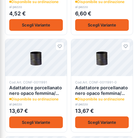
Disponibile su ordinazione
Disponibile su ordinazione
al pezzo
al pezzo
4,52 €
6,60 €
Scegli Variante
Scegli Variante
Cod.Art. CONF-0011991
Cod.Art. CONF-0011991-0
Adattatore porcellanato
Adattatore porcellanato
nero opaco femmina/
nero opaco femmina/
femmina aeternum ala
femmina aeternum ala
Disponibile su ordinazione
Disponibile su ordinazione
al pezzo
al pezzo
13,67 €
13,67 €
Scegli Variante
Scegli Variante