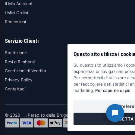
Il Mio Account
I Miei Ordini
Recensioni
Servizio Clienti
Spedizione
Questo sito utilizza i cooki
Resi e Rimborsi
Su questo sito utilizziamo i cooki
Condizioni di Vendita
esperienza di navigazione possib
Per permetterti di utilizzare alcu
Privacy Policy
per raccogliere dati statistici an
Contattaci
marketing.
Per saperne di più
Prefere
© 2026 - Il Paradiso della Brugola
ACCETTA 