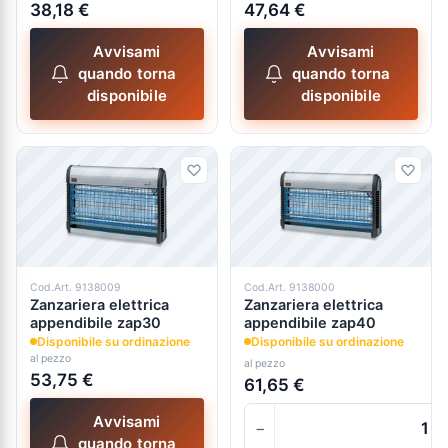
38,18 €
47,64 €
Avvisami
Avvisami
quando torna
quando torna
disponibile
disponibile
Cod.Art. 9138009
Cod.Art. 9138000
Zanzariera elettrica
Zanzariera elettrica
appendibile zap30
appendibile zap40
Disponibile su ordinazione
Disponibile su ordinazione
al pezzo
al pezzo
53,75 €
61,65 €
Avvisami
−
quando torna