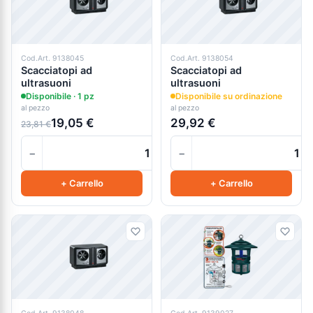
Cod.Art. 9138045
Cod.Art. 9138054
Scacciatopi ad
Scacciatopi ad
ultrasuoni
ultrasuoni
Disponibile · 1 pz
Disponibile su ordinazione
al pezzo
al pezzo
19,05 €
29,92 €
23,81 €
−
−
+
+ Carrello
+ Carrello