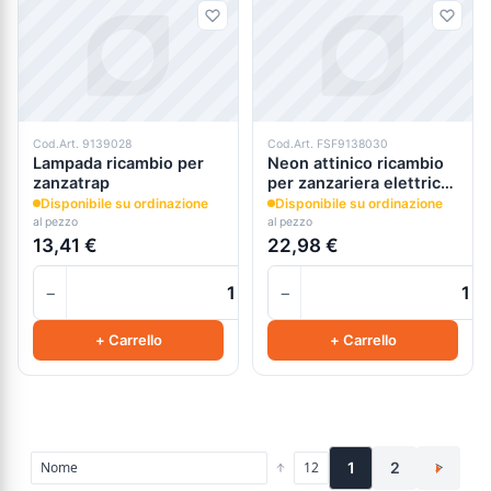
Cod.Art. 9139028
Cod.Art. FSF9138030
Lampada ricambio per
Neon attinico ricambio
zanzatrap
per zanzariera elettrica
appendibile zap12
Disponibile su ordinazione
Disponibile su ordinazione
al pezzo
al pezzo
13,41 €
22,98 €
−
−
+
+ Carrello
+ Carrello
1
2
>