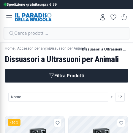
Spedizione gratuita
sopra € 89
Cerca prodotti...
Home
Accessori per animali
Dissuasori per Animali
Dissuasori a Ultrasuoni per Animali
Dissuasori a Ultrasuoni per Animali
Filtra Prodotti
Prodotti
-20%