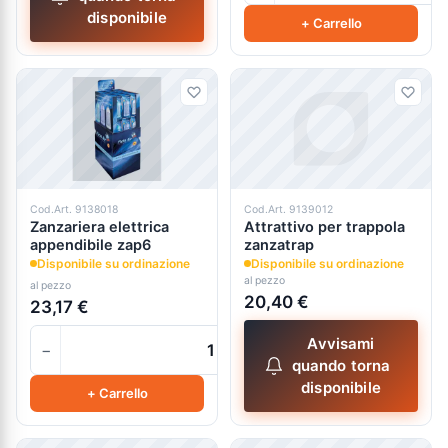
disponibile
+ Carrello
Cod.Art. 9138018
Cod.Art. 9139012
Zanzariera elettrica
Attrattivo per trappola
appendibile zap6
zanzatrap
Disponibile su ordinazione
Disponibile su ordinazione
al pezzo
al pezzo
20,40 €
23,17 €
Avvisami
−
+
quando torna
disponibile
+ Carrello