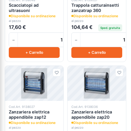
Cod.Art. 9138048
Cod.Art. 9139027
Scacciatopi ad
Trappola catturainsetti
ultrasuoni
zanzatrap 360
Disponibile su ordinazione
Disponibile su ordinazione
al pezzo
al pezzo
17,60 €
104,64 €
Sped. gratuita
−
−
+
+ Carrello
+ Carrello
Cod.Art. 9138027
Cod.Art. 9138036
Zanzariera elettrica
Zanzariera elettrica
appendibile zap12
appendibile zap20
Disponibile su ordinazione
Disponibile su ordinazione
al pezzo
al pezzo