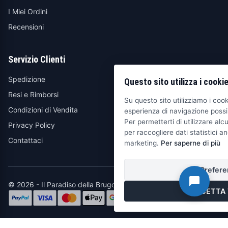
I Miei Ordini
Recensioni
Servizio Clienti
Spedizione
Questo sito utilizza i cooki
Resi e Rimborsi
Su questo sito utilizziamo i cooki
Condizioni di Vendita
esperienza di navigazione possib
Per permetterti di utilizzare alcu
Privacy Policy
per raccogliere dati statistici an
Contattaci
marketing.
Per saperne di più
Prefere
© 2026 - Il Paradiso della Brugola
ACCETTA 