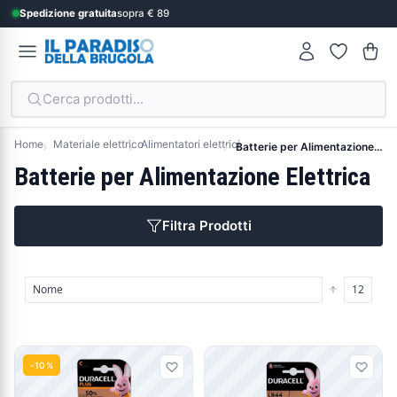
Spedizione gratuita
sopra € 89
Cerca prodotti...
Home
Materiale elettrico
Alimentatori elettrici
Batterie per Alimentazione Elettrica
Batterie per Alimentazione Elettrica
Filtra Prodotti
Prodotti
-10%