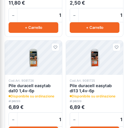
11,80 €
2,50 €
−
−
+
+ Carrello
+ Carrello
Cod.Art. 9081726
Cod.Art. 9081725
Pile duracell easytab
Pile duracell easytab
da10 1,4v-6p
dl13 1,4v-6p
Disponibile su ordinazione
Disponibile su ordinazione
al pezzo
al pezzo
6,89 €
6,89 €
−
−
+