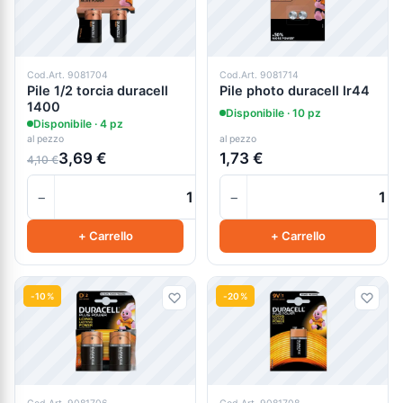
Cod.Art. 9081704
Cod.Art. 9081714
Pile 1/2 torcia duracell
Pile photo duracell lr44
1400
Disponibile · 10 pz
Disponibile · 4 pz
al pezzo
al pezzo
3,69 €
1,73 €
4,10 €
−
−
+
+ Carrello
+ Carrello
-10%
-20%