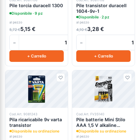
Cod.Art. 9081706
Cod.Art. 9081708
Pile torcia duracell 1300
Pile transistor duracell
1604-9v-1
Disponibile · 9 pz
Disponibile · 2 pz
al pezzo
al pezzo
5,15 €
3,28 €
5,72 €
4,10 €
−
−
+
+ Carrello
+ Carrello
Cod.Art. 9081243
Cod.Art. FV35140
Pila ricaricabile 9v varta
Pile batterie Mini Stilo
transistor
AAA 1,5 V alkaline
power - 4 pezzi -
Disponibile su ordinazione
Disponibile su ordinazione
Energizer
al pezzo
al pezzo