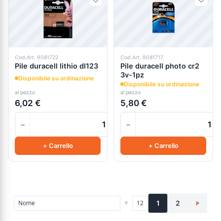
Cod.Art. 9081722
Cod.Art. 9081717
Pile duracell lithio dl123
Pile duracell photo cr2
3v-1pz
Disponibile su ordinazione
Disponibile su ordinazione
al pezzo
al pezzo
6,02 €
5,80 €
−
−
+
+ Carrello
+ Carrello
1
2
>