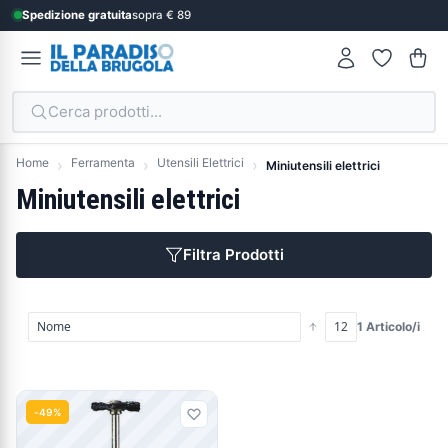
Spedizione gratuita
sopra € 89
Cerca prodotti...
Home
Ferramenta
Utensili Elettrici
Miniutensili elettrici
Miniutensili elettrici
Filtra Prodotti
1 Articolo/i
Prodotti
-49%