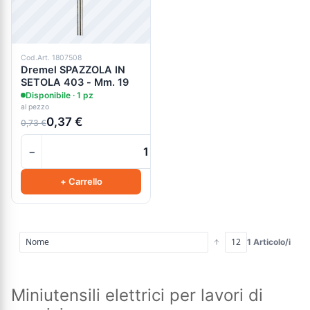
Cod.Art. 1807508
Dremel SPAZZOLA IN
SETOLA 403 - Mm. 19
Disponibile · 1 pz
al pezzo
0,37 €
0,73 €
−
+
+ Carrello
1 Articolo/i
Miniutensili elettrici per lavori di