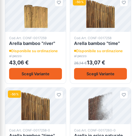
-50%
Cod.Art. CONF-0017259
Cod.Art. CONF-0017258
Arella bamboo "river"
Arella bamboo "time"
Disponibile su ordinazione
Disponibile su ordinazione
al pezzo
al pezzo
43,06 €
13,07 €
26,14 €
Scegli Variante
Scegli Variante
-50%
Cod.Art. CONF-0017258-0
Cod.Art. CONF-0017260-0
Arella bamboo "time"
Arella in erica naturale