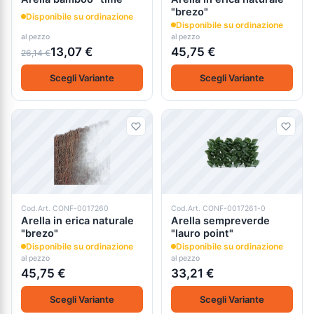
"brezo"
Disponibile su ordinazione
Disponibile su ordinazione
al pezzo
al pezzo
13,07 €
45,75 €
26,14 €
Scegli Variante
Scegli Variante
Cod.Art. CONF-0017260
Cod.Art. CONF-0017261-0
Arella in erica naturale
Arella sempreverde
"brezo"
"lauro point"
Disponibile su ordinazione
Disponibile su ordinazione
al pezzo
al pezzo
45,75 €
33,21 €
Scegli Variante
Scegli Variante