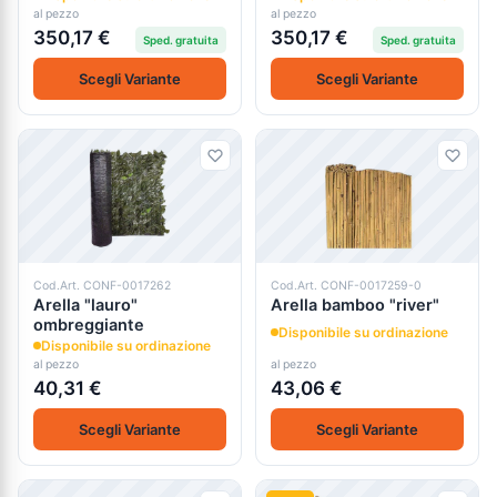
al pezzo
al pezzo
350,17 €
350,17 €
Sped. gratuita
Sped. gratuita
Scegli Variante
Scegli Variante
Cod.Art. CONF-0017262
Cod.Art. CONF-0017259-0
Arella "lauro"
Arella bamboo "river"
ombreggiante
Disponibile su ordinazione
Disponibile su ordinazione
al pezzo
al pezzo
40,31 €
43,06 €
Scegli Variante
Scegli Variante