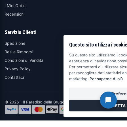
I Miei Ordini
Recensioni
Servizio Clienti
Spedizione
Questo sito utilizza i cooki
Resi e Rimborsi
Su questo sito utilizziamo i cooki
Condizioni di Vendita
esperienza di navigazione possib
Per permetterti di utilizzare alcu
Privacy Policy
per raccogliere dati statistici an
Contattaci
marketing.
Per saperne di più
Prefere
© 2026 - Il Paradiso della Brugola
ACCETTA 