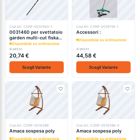
Cod.Art. CONF-0031460-1
Cod.Art. CONF-0029156-1
0031460 per svettatoio
Accessori :
garden multi-cut fiskars
Disponibile su ordinazione
up 84
Disponibile su ordinazione
al pezzo
al pezzo
20,74 €
44,58 €
Scegli Variante
Scegli Variante
Cod.Art. CONF-0016389
Cod.Art. CONF-0016389-0
Amaca sospesa poly
Amaca sospesa poly
Disponibile su ordinazione
Disponibile su ordinazione