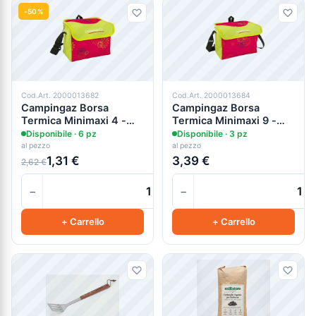
-50%
Cod.Art. 2000013682
Cod.Art. 2000013684
Campingaz Borsa
Campingaz Borsa
Termica Minimaxi 4 -
Termica Minimaxi 9 -
Pink Daisy
Pink Daisy
Disponibile · 6 pz
Disponibile · 3 pz
al pezzo
al pezzo
1,31 €
3,39 €
2,62 €
−
−
+
+ Carrello
+ Carrello