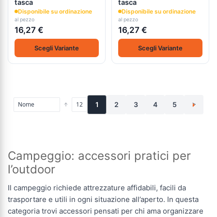
tasca
tasca
Disponibile su ordinazione
Disponibile su ordinazione
al pezzo
al pezzo
16,27 €
16,27 €
Scegli Variante
Scegli Variante
1
2
3
4
5
>
Campeggio: accessori pratici per
l’outdoor
Il campeggio richiede attrezzature affidabili, facili da
trasportare e utili in ogni situazione all’aperto. In questa
categoria trovi accessori pensati per chi ama organizzare