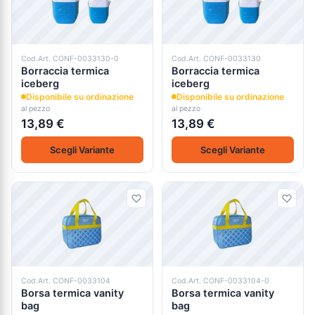
Cod.Art. CONF-0033130-0
Cod.Art. CONF-0033130
Borraccia termica
Borraccia termica
iceberg
iceberg
Disponibile su ordinazione
Disponibile su ordinazione
al pezzo
al pezzo
13,89 €
13,89 €
Scegli Variante
Scegli Variante
Cod.Art. CONF-0033104
Cod.Art. CONF-0033104-0
Borsa termica vanity
Borsa termica vanity
bag
bag