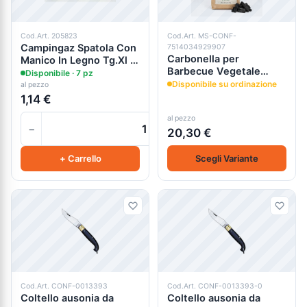
Cod.Art. 205823
Cod.Art. MS-CONF-
Campingaz Spatola Con
7514034929907
Carbonella per
Manico In Legno Tg.Xl In
Barbecue Vegetale
Acciaio Inossidabile
Disponibile · 7 pz
prodotta
Disponibile su ordinazione
al pezzo
artigianalmente
1,14 €
al pezzo
−
+
20,30 €
+ Carrello
Scegli Variante
Cod.Art. CONF-0013393
Cod.Art. CONF-0013393-0
Coltello ausonia da
Coltello ausonia da