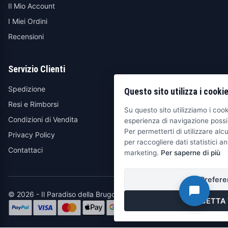
Il Mio Account
I Miei Ordini
Recensioni
Servizio Clienti
Spedizione
Questo sito utilizza i cooki
Resi e Rimborsi
Su questo sito utilizziamo i cooki
Condizioni di Vendita
esperienza di navigazione possib
Per permetterti di utilizzare alcu
Privacy Policy
per raccogliere dati statistici an
Contattaci
marketing.
Per saperne di più
Prefere
© 2026 - Il Paradiso della Brugola
ACCETTA 