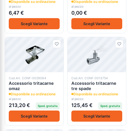
elettrico omaz:
Disponibile su ordinazione
Disponibile su ordinazione
al pezzo
al pezzo
6,47 €
0,00 €
Scegli Variante
Scegli Variante
Cod.Art. CONF-0029064
Cod.Art. CONF-0013754
Accessorio tritacarne
Accessorio tritacarne
omaz
tre spade
Disponibile su ordinazione
Disponibile su ordinazione
al pezzo
al pezzo
213,20 €
125,45 €
Sped. gratuita
Sped. gratuita
Scegli Variante
Scegli Variante