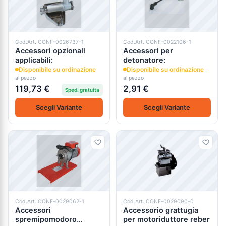
Cod.Art. CONF-0026737-1
Cod.Art. CONF-0022106-1
Accessori opzionali
Accessori per
applicabili:
detonatore:
Disponibile su ordinazione
Disponibile su ordinazione
al pezzo
al pezzo
119,73 €
2,91 €
Sped. gratuita
Scegli Variante
Scegli Variante
Cod.Art. CONF-0029062-1
Cod.Art. CONF-0029090-0
Accessori
Accessorio grattugia
spremipomodoro
per motoriduttore reber