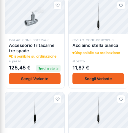
Cod.Art. CONF-0013754-0
Cod.Art. CONF-0020203-0
Accessorio tritacarne
Acciaino stella bianca
tre spade
Disponibile su ordinazione
Disponibile su ordinazione
al pezzo
al pezzo
125,45 €
11,87 €
Sped. gratuita
Scegli Variante
Scegli Variante