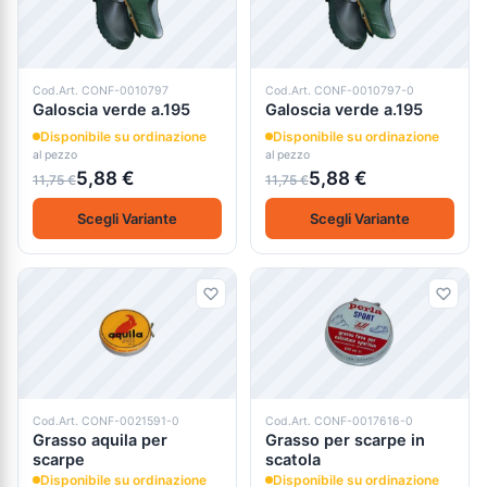
Cod.Art. CONF-0010797
Cod.Art. CONF-0010797-0
Galoscia verde a.195
Galoscia verde a.195
Disponibile su ordinazione
Disponibile su ordinazione
al pezzo
al pezzo
5,88 €
5,88 €
11,75 €
11,75 €
Scegli Variante
Scegli Variante
Cod.Art. CONF-0021591-0
Cod.Art. CONF-0017616-0
Grasso aquila per
Grasso per scarpe in
scarpe
scatola
Disponibile su ordinazione
Disponibile su ordinazione