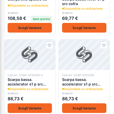
src cofra
Disponibile su ordinazione
Disponibile su ordinazione
al pezzo
al pezzo
108,58 €
69,77 €
Sped. gratuita
Scegli Variante
Scegli Variante
Cod.Art. CONF-0033255-0
Cod.Art. CONF-0033255
Scarpa bassa.
Scarpa bassa.
accelerator s1 p src
accelerator s1 p src
cofra
cofra
Disponibile su ordinazione
Disponibile su ordinazione
al pezzo
al pezzo
86,73 €
86,73 €
Scegli Variante
Scegli Variante