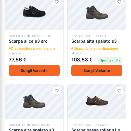
Cod.Art. CONF-0030366-0
Cod.Art. CONF-0031045
Scarpa alice s3 src
Scarpa alta spalato s3
Disponibile su ordinazione
Disponibile su ordinazione
al pezzo
al pezzo
77,56 €
108,58 €
Sped. gratuita
Scegli Variante
Scegli Variante
Cod.Art. CONF-0031045-0
Cod.Art. CONF-0033269
Scarpa alta spalato s3
Scarpa bassa roller s1 p