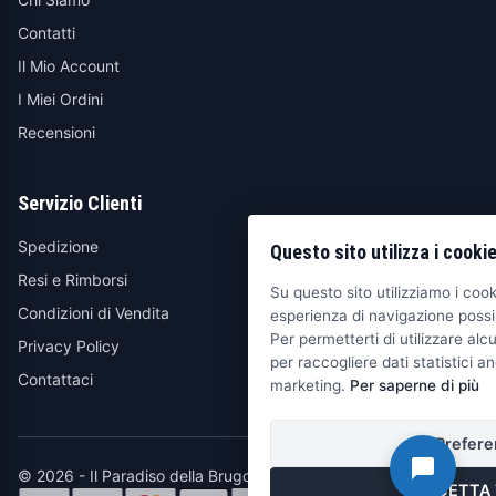
Contatti
Il Mio Account
I Miei Ordini
Recensioni
Servizio Clienti
Spedizione
Questo sito utilizza i cooki
Resi e Rimborsi
Su questo sito utilizziamo i cooki
Condizioni di Vendita
esperienza di navigazione possib
Per permetterti di utilizzare alcu
Privacy Policy
per raccogliere dati statistici an
Contattaci
marketing.
Per saperne di più
Prefere
© 2026 - Il Paradiso della Brugola
ACCETTA 