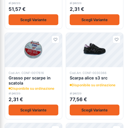
al pezzo
al pezzo
51,57 €
2,31 €
Scegli Variante
Scegli Variante
Cod.Art. CONF-0017616
Cod.Art. CONF-0030366
Grasso per scarpe in
Scarpa alice s3 src
scatola
Disponibile su ordinazione
Disponibile su ordinazione
al pezzo
al pezzo
2,31 €
77,56 €
Scegli Variante
Scegli Variante