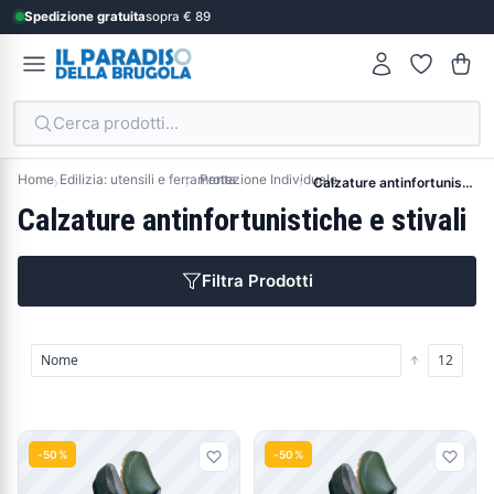
Spedizione gratuita
sopra € 89
Cerca prodotti...
Home
Edilizia: utensili e ferramenta
Protezione Individuale
Calzature antinfortunistiche e stivali
Calzature antinfortunistiche e stivali
Filtra Prodotti
Prodotti
-50%
-50%