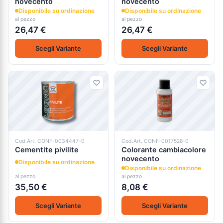
novecento
novecento
Disponibile su ordinazione
Disponibile su ordinazione
al pezzo
al pezzo
26,47 €
26,47 €
Scegli Variante
Scegli Variante
Cod.Art. CONF-0034447-0
Cod.Art. CONF-0017528-0
Cementite pivilite
Colorante cambiacolore
novecento
Disponibile su ordinazione
Disponibile su ordinazione
al pezzo
al pezzo
35,50 €
8,08 €
Scegli Variante
Scegli Variante