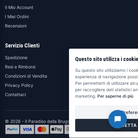
Il Mio Account
I Miei Ordini
Recensioni
Servizio Clienti
Spedizione
Questo sito utilizza i cooki
Resi e Rimborsi
Su questo sito utilizziamo i cooki
Condizioni di Vendita
esperienza di navigazione possib
Per permetterti di utilizzare alcu
Privacy Policy
per raccogliere dati statistici an
Contattaci
marketing.
Per saperne di più
Prefere
© 2026 - Il Paradiso della Brugola
ACCETTA 