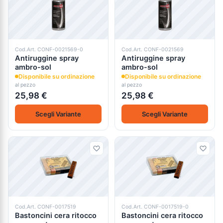
Cod.Art. CONF-0021569-0
Cod.Art. CONF-0021569
Antiruggine spray
Antiruggine spray
ambro-sol
ambro-sol
Disponibile su ordinazione
Disponibile su ordinazione
al pezzo
al pezzo
25,98 €
25,98 €
Scegli Variante
Scegli Variante
Cod.Art. CONF-0017519
Cod.Art. CONF-0017519-0
Bastoncini cera ritocco
Bastoncini cera ritocco