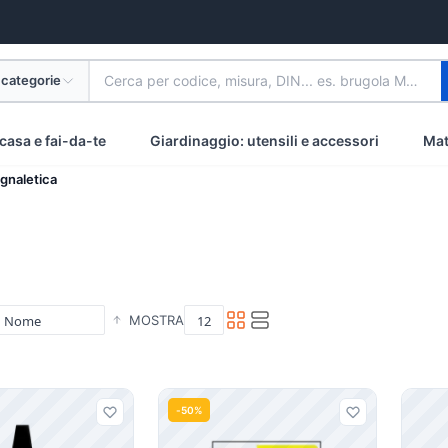
 categorie
Cerca per codice, misura, DIN... es. brugola M8 inox
casa e fai-da-te
Giardinaggio: utensili e accessori
Mat
egnaletica
MOSTRA
i
-50%