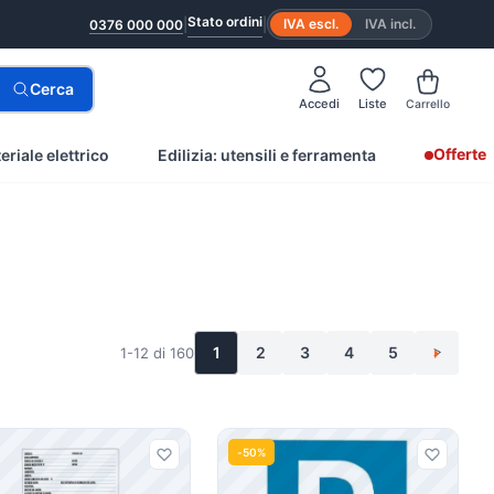
Stato ordini
|
|
IVA escl.
IVA incl.
0376 000 000
Cerca
Accedi
Liste
Carrello
Offerte
eriale elettrico
Edilizia: utensili e ferramenta
1
2
3
4
5
1-12 di 160
>
-50%