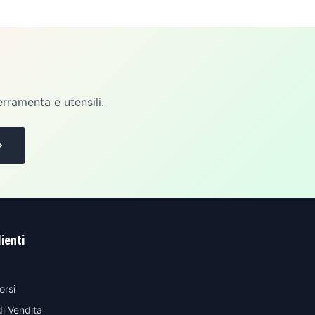
erramenta e utensili.
lienti
orsi
di Vendita