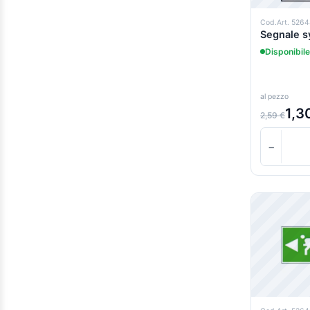
Cod.Art. 526
Segnale s
Disponibile
al pezzo
1,3
2,59 €
−