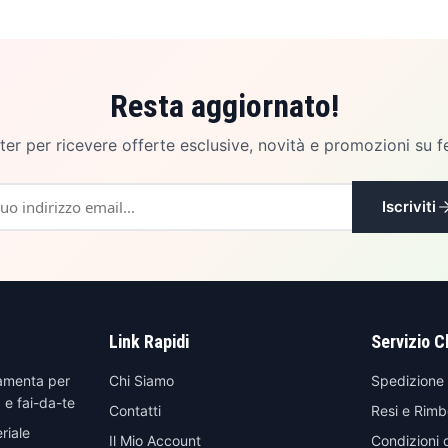
Resta aggiornato!
etter per ricevere offerte esclusive, novità e promozioni su f
Iscriviti
Link Rapidi
Servizio C
amenta per
Chi Siamo
Spedizione
 e fai-da-te
Contatti
Resi e Rimb
riale
Il Mio Account
Condizioni 