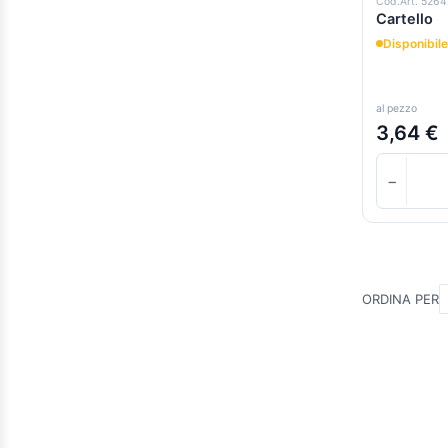
Cod.Art. 526
Cartello
Disponibile
al pezzo
3,64 €
−
ORDINA PER