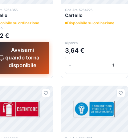
rt. 5264355
Cod.Art. 5264225
ello
Cartello
onibile su ordinazione
Disponibile su ordinazione
zo
2 €
al pezzo
3,64 €
Avvisami
quando torna
−
disponibile