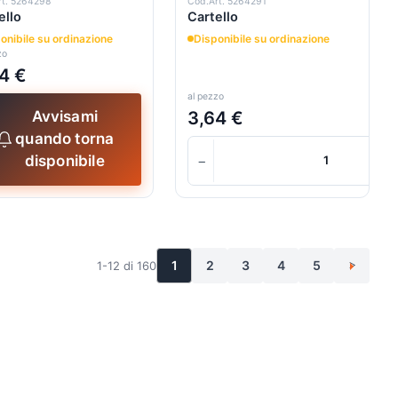
rt. 5264298
Cod.Art. 5264291
ello
Cartello
onibile su ordinazione
Disponibile su ordinazione
zo
4 €
al pezzo
3,64 €
Avvisami
quando torna
−
disponibile
1
2
3
4
5
1-12 di 160
>