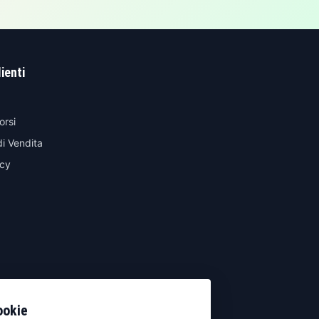
lienti
orsi
di Vendita
icy
ookie