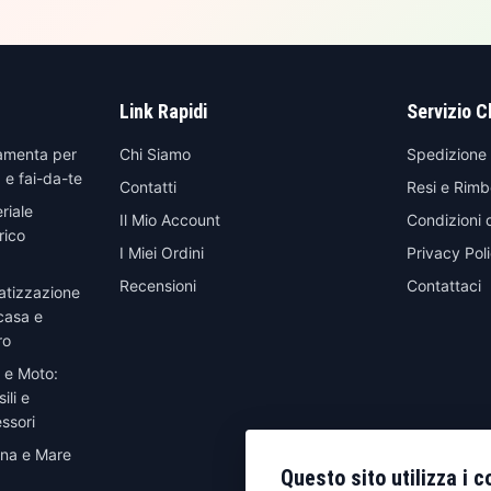
Link Rapidi
Servizio C
amenta per
Chi Siamo
Spedizione
 e fai-da-te
Contatti
Resi e Rimb
riale
Il Mio Account
Condizioni 
rico
I Miei Ordini
Privacy Pol
Recensioni
Contattaci
atizzazione
casa e
ro
 e Moto:
ili e
ssori
ina e Mare
Questo sito utilizza i c