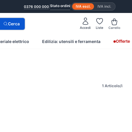
Stato ordini
|
|
IVA escl.
IVA incl.
0376 000 000
Cerca
Accedi
Liste
Carrello
Offerte
eriale elettrico
Edilizia: utensili e ferramenta
1 Articolo/i