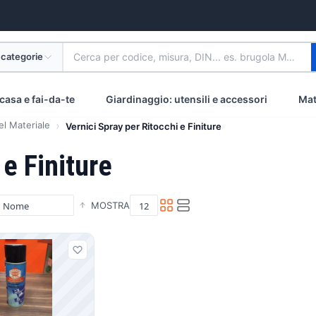
 categorie
Cerca per codice, misura, DIN... es. brugola M8 inox
casa e fai-da-te
Giardinaggio: utensili e accessori
Mat
el Materiale
Vernici Spray per Ritocchi e Finiture
 e Finiture
MOSTRA
i