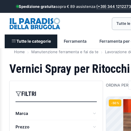
Spedizione gratuita
sopra € 89
·
assistenza
(+39) 344 1212273
Tutte le
Tutte le categorie
Ferramenta
Ferramenta per 
Home
Manutenzione ferramenta e fai da te
Lavorazione d
Vernici Spray per Ritocchi
ORDINA PER
FILTRI
Prodott
-50%
Marca
Il Paradiso della Brugola
(1)
Prezzo