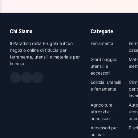
Chi Siamo
Categorie
Il Paradiso della Brugola è il tuo
Ferramenta
Ferr
negozio online di fiducia per
casa
ferramenta, utensili e materiale per
Giardinaggio:
Mate
la casa.
utensili e
elett
accessori
Edilizia: utensili
Clim
e ferramenta
per 
lavo
Agricoltura:
Auto
attrezzi e
utens
accessori
acce
Accessori per
Pisc
animali