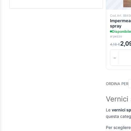
0.000000e+0 sopra
(1)
Cod.Art. 8845
Impermeabi
spray
Disponibile
al pezzo
2,0
4,18 €
−
ORDINA PER
Vernici
Le
vernici s
questa catego
Per scegliere 