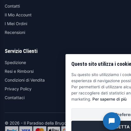
Contatti
Il Mio Account
I Miei Ordini
Recensioni
Servizio Clienti
Spedizione
Questo sito utilizza i cooki
Resi e Rimborsi
Su questo sito utilizziamo i cooki
Condizioni di Vendita
esperienza di navigazione possib
Per permetterti di utilizzare alcu
Privacy Policy
per raccogliere dati statistici an
Contattaci
marketing.
Per saperne di più
Prefere
© 2026 - Il Paradiso della Brugola
ACCETTA 