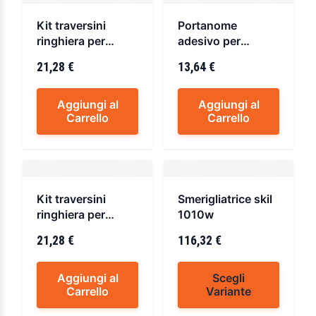
Kit traversini
Portanome
ringhiera per
adesivo per
cassetta urania
cassetta
21,28 €
13,64 €
urania/nettuno
Aggiungi al
Aggiungi al
Carrello
Carrello
Kit traversini
Smerigliatrice skil
ringhiera per
1010w
cassetta nettuno
21,28 €
116,32 €
Aggiungi al
Scegli
Carrello
Variante