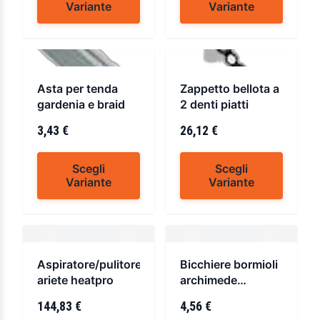
Variante
Variante
Asta per tenda
Zappetto bellota a
gardenia e braid
2 denti piatti
3,43 €
26,12 €
Scegli
Scegli
Variante
Variante
Aspiratore/pulitore
Bicchiere bormioli
ariete heatpro
archimede
confezione da 6pz
144,83 €
4,56 €