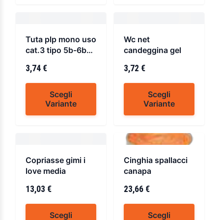
Tuta plp mono uso
Wc net
cat.3 tipo 5b-6b
candeggina gel
65gr
3,74 €
3,72 €
Scegli
Scegli
Variante
Variante
Copriasse gimi i
Cinghia spallacci
love media
canapa
13,03 €
23,66 €
Scegli
Scegli