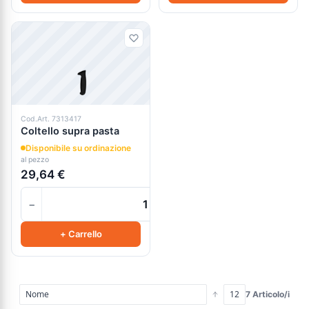
Cod.Art. 7313417
Coltello supra pasta
Disponibile su ordinazione
al pezzo
29,64 €
−
+
+ Carrello
7 Articolo/i