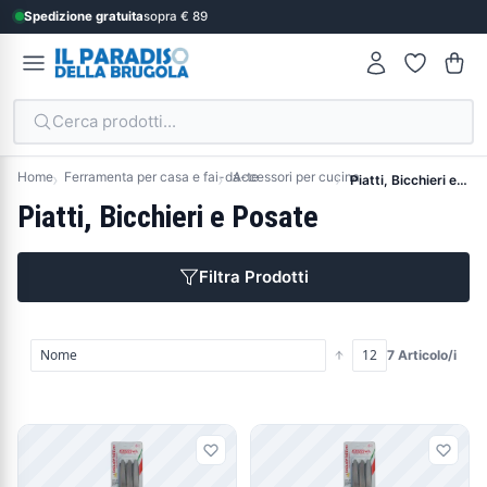
Spedizione gratuita
sopra € 89
Cerca prodotti...
Home
Ferramenta per casa e fai-da-te
Accessori per cucina
Piatti, Bicchieri e Posate
Piatti, Bicchieri e Posate
Filtra Prodotti
7 Articolo/i
Prodotti