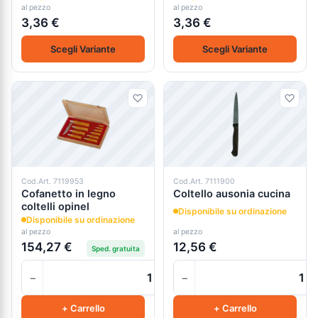
al pezzo
al pezzo
3,36 €
3,36 €
Scegli Variante
Scegli Variante
Cod.Art. 7119953
Cod.Art. 7111900
Cofanetto in legno
Coltello ausonia cucina
coltelli opinel
Disponibile su ordinazione
Disponibile su ordinazione
al pezzo
al pezzo
154,27 €
12,56 €
Sped. gratuita
−
−
+
+ Carrello
+ Carrello