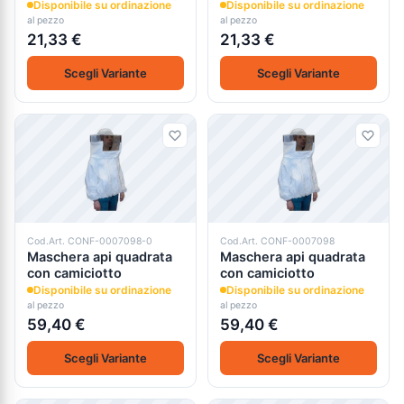
Disponibile su ordinazione
Disponibile su ordinazione
al pezzo
al pezzo
21,33 €
21,33 €
Scegli Variante
Scegli Variante
Cod.Art. CONF-0007098-0
Cod.Art. CONF-0007098
Maschera api quadrata
Maschera api quadrata
con camiciotto
con camiciotto
Disponibile su ordinazione
Disponibile su ordinazione
al pezzo
al pezzo
59,40 €
59,40 €
Scegli Variante
Scegli Variante