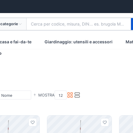
 categorie
Cerca per codice, misura, DIN... es. brugola M8 inox
casa e fai-da-te
Giardinaggio: utensili e accessori
Mat
o
MOSTRA
i