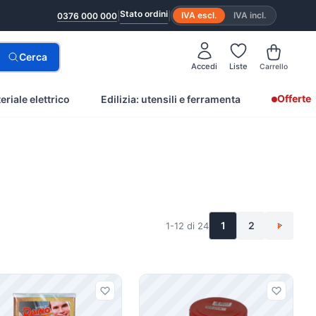
Stato ordini
|
|
IVA escl.
IVA incl.
0376 000 000
Cerca
Accedi
Liste
Carrello
Offerte
eriale elettrico
Edilizia: utensili e ferramenta
1
2
1-12 di 24
>