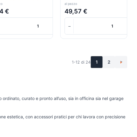
zo
al pezzo
4 €
49,57 €
+
+
+
−
+
Carrello
Carrello
1
2
1-12 di 24
>
 ordinato, curato e pronto all’uso, sia in officina sia nel garage
one estetica, con accessori pratici per chi lavora con precisione