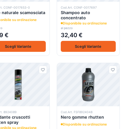
rt. CONF-0017653-0
Cod.Art. CONF-0017697
e naturale scamosciata
Shampoo auto
concentrato
onibile su ordinazione
Disponibile su ordinazione
zo
al pezzo
9 €
32,40 €
Scegli Variante
Scegli Variante
rt. 8924089
Cod.Art. FSF8924048
dante cruscotti
Nero gomme rhutten
ten spray
Disponibile su ordinazione
onibile su ordinazione