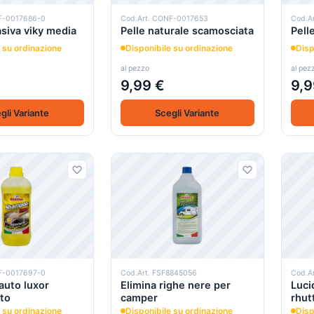
F-0017686-0
Cod.Art. CONF-0017653
Cod.A
asiva viky media
Pelle naturale scamosciata
Pell
 su ordinazione
Disponibile su ordinazione
Disp
al pezzo
al pez
9,99 €
9,9
gli Variante
Scegli Variante
F-0017697-0
Cod.Art. FSF8845056
Cod.A
uto luxor
Elimina righe nere per
Luci
to
camper
rhut
 su ordinazione
Disponibile su ordinazione
Disp