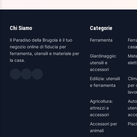
Chi Siamo
Categorie
Il Paradiso della Brugola è il tuo
Ferramenta
Ferr
negozio online di fiducia per
casa
ferramenta, utensili e materiale per
Giardinaggio:
Mate
la casa.
utensili e
elett
accessori
Edilizia: utensili
Clim
e ferramenta
per 
lavo
Agricoltura:
Auto
attrezzi e
utens
accessori
acce
Accessori per
Pisc
animali