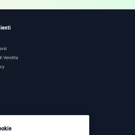
lienti
orsi
di Vendita
icy
ookie