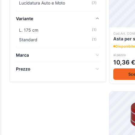
Lucidatura Auto e Moto
(7)
Variante
L. 175 cm
(1)
Cod.Art. CON
Asta per 
Standard
(1)
Disponibile
Marca
al pezzo
10,36 
Il Paradiso della Brugola
(19)
Prezzo
Sce
0,00 €
-
9,99 €
(5)
10,00 €
-
19,99 €
(8)
20,00 €
-
29,99 €
(3)
30,00 €
-
39,99 €
(5)