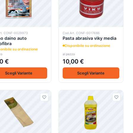
rt. CONF-0029973
Cod.Art. CONF-0017686
o daino auto
Pasta abrasiva viky media
ofibra
Disponibile su ordinazione
onibile su ordinazione
zo
al pezzo
0 €
10,00 €
Scegli Variante
Scegli Variante