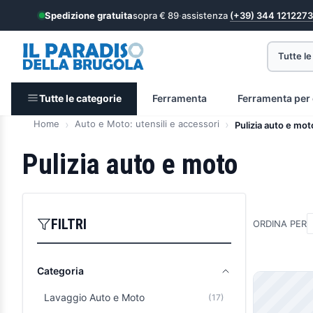
Spedizione gratuita
sopra € 89
·
assistenza
(+39) 344 1212273
Tutte le
Tutte le categorie
Ferramenta
Ferramenta per 
Home
Auto e Moto: utensili e accessori
Pulizia auto e mot
Pulizia auto e moto
FILTRI
ORDINA PER
Categoria
Prodott
Lavaggio Auto e Moto
(17)