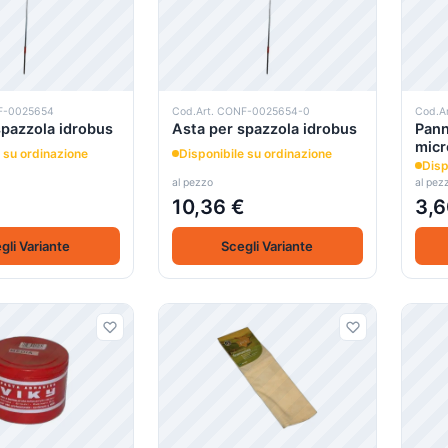
F-0025654
Cod.Art. CONF-0025654-0
Cod.A
spazzola idrobus
Asta per spazzola idrobus
Pann
micr
 su ordinazione
Disponibile su ordinazione
Disp
al pezzo
al pez
€
10,36 €
3,6
gli Variante
Scegli Variante