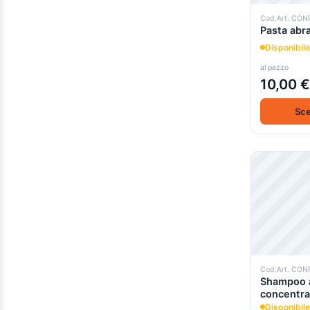
40,00 €
-
49,99 €
(2)
Cod.Art. CON
0.000000e+0 sopra
(1)
Pasta abr
Disponibile
al pezzo
10,00 €
Sce
Cod.Art. CON
Shampoo a
concentra
Disponibile