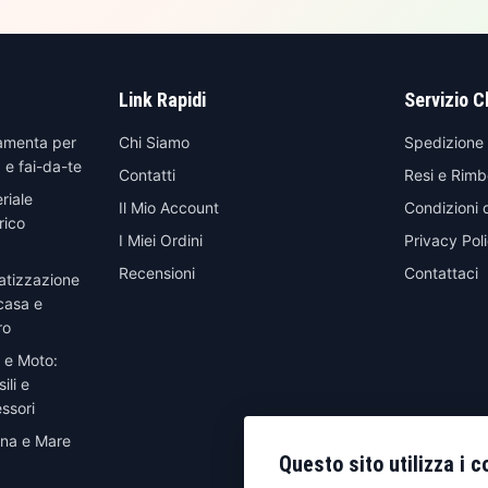
Link Rapidi
Servizio C
amenta per
Chi Siamo
Spedizione
 e fai-da-te
Contatti
Resi e Rimb
riale
Il Mio Account
Condizioni 
rico
I Miei Ordini
Privacy Pol
Recensioni
Contattaci
atizzazione
casa e
ro
 e Moto:
ili e
ssori
ina e Mare
Questo sito utilizza i c