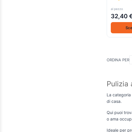
al pezzo
32,40 
Sce
ORDINA PER
Pulizia
La categoria
di casa.
Qui puoi trov
o ama occupa
Ideale per pro