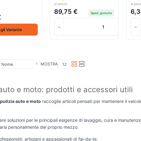
al pezzo
al pez
89,75 €
6,3
Sped. gratuita
€
−
−
gli Variante
MOSTRA
 auto e moto: prodotti e accessori utili
pulizia auto e moto
raccoglie articoli pensati per mantenere il veicolo
are soluzioni per le principali esigenze di lavaggio, cura e manutenzi
rsi personalmente del proprio mezzo.
fessionisti, artigiani e appassionati di fai-da-te.