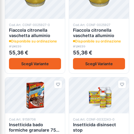
Cod.Art. CONF-0025927-0
Cod.Art. CONF-0025927
Fiaccola citronella
Fiaccola citronella
vaschetta alluminio
vaschetta alluminio
Disponibile su ordinazione
Disponibile su ordinazione
al pezzo
al pezzo
55,36 €
55,36 €
Scegli Variante
Scegli Variante
Cod.Art. 9159706
Cod.Art. CONF-0032243-0
Insetticida bado
Insetticida disinsect
formiche granulare 750
stop