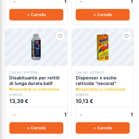
−
−
+
+ Carrello
+ Carrello
Cod.Art. 9147056
Cod.Art. 4305602
Disabituante per rettili
Dispenser x esche
di lunga durata kalif
ratticide "necorat"
Disponibile su ordinazione
Disponibile su ordinazione
al pezzo
al pezzo
13,39 €
10,13 €
−
−
+
+ Carrello
+ Carrello