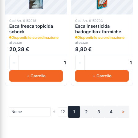
Cod.Art. 9152018
Cod.Art. 9159703
Esca fresca topicida
Esca insetticida
schock
badogelbox formiche
Disponibile su ordinazione
Disponibile su ordinazione
al pezzo
al pezzo
20,28 €
8,80 €
−
−
+
+ Carrello
+ Carrello
1
2
3
4
>