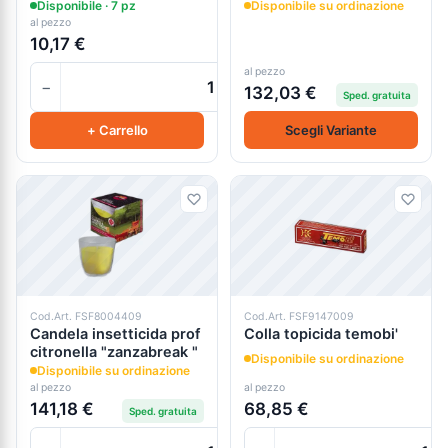
gr
Disponibile · 7 pz
Disponibile su ordinazione
al pezzo
10,17 €
al pezzo
−
+
132,03 €
Sped. gratuita
+ Carrello
Scegli Variante
Cod.Art. FSF8004409
Cod.Art. FSF9147009
Candela insetticida prof
Colla topicida temobi'
citronella "zanzabreak "
Disponibile su ordinazione
Disponibile su ordinazione
al pezzo
al pezzo
141,18 €
68,85 €
Sped. gratuita