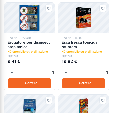
Cod.Art. 9322630
Cod.Art. 9148063
Erogatore per disinsect
Esca fresca topicida
stop tanica
ratibrom
Disponibile su ordinazione
Disponibile su ordinazione
al pezzo
al pezzo
9,41 €
19,82 €
−
−
+
+ Carrello
+ Carrello