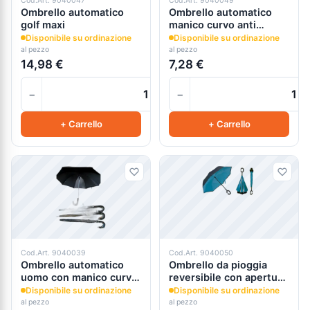
Cod.Art. 9040047
Cod.Art. 9040049
Ombrello automatico
Ombrello automatico
golf maxi
manico curvo anti
goccia
Disponibile su ordinazione
Disponibile su ordinazione
al pezzo
al pezzo
14,98 €
7,28 €
−
−
+
+ Carrello
+ Carrello
Cod.Art. 9040039
Cod.Art. 9040050
Ombrello automatico
Ombrello da pioggia
uomo con manico curvo
reversibile con apertura
spugna
al contrario
Disponibile su ordinazione
Disponibile su ordinazione
al pezzo
al pezzo