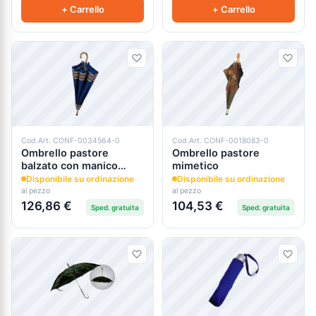
+ Carrello
+ Carrello
Cod.Art. CONF-0034564-0
Cod.Art. CONF-0018083-0
Ombrello pastore
Ombrello pastore
balzato con manico
mimetico
curvo
Disponibile su ordinazione
Disponibile su ordinazione
al pezzo
al pezzo
126,86 €
104,53 €
Sped. gratuita
Sped. gratuita