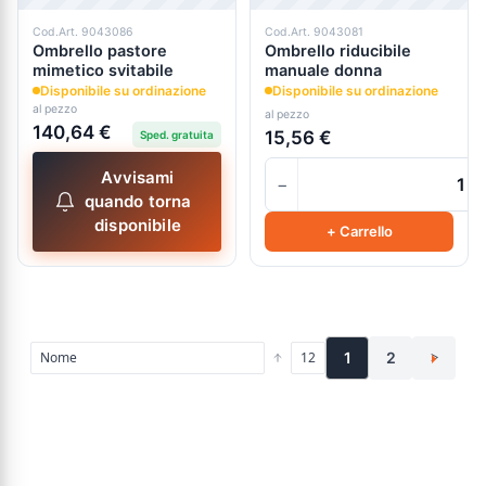
Cod.Art. 9043086
Cod.Art. 9043081
Ombrello pastore
Ombrello riducibile
mimetico svitabile
manuale donna
Disponibile su ordinazione
Disponibile su ordinazione
al pezzo
al pezzo
140,64 €
15,56 €
Sped. gratuita
Avvisami
−
quando torna
disponibile
+ Carrello
1
2
>