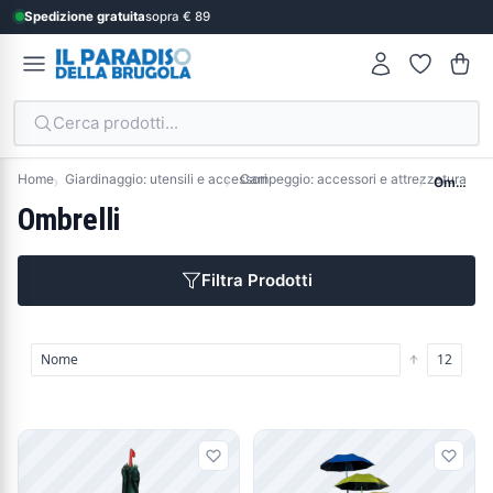
Spedizione gratuita
sopra € 89
Cerca prodotti...
Home
Giardinaggio: utensili e accessori
Campeggio: accessori e attrezzatura
Ombrelli
Ombrelli
Filtra Prodotti
Prodotti