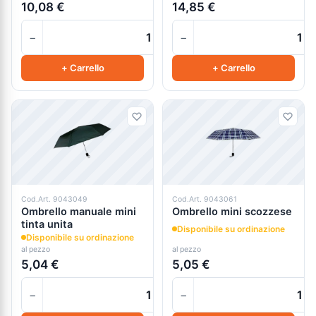
10,08 €
14,85 €
−
−
+
+ Carrello
+ Carrello
Cod.Art. 9043049
Cod.Art. 9043061
Ombrello manuale mini
Ombrello mini scozzese
tinta unita
Disponibile su ordinazione
Disponibile su ordinazione
al pezzo
al pezzo
5,04 €
5,05 €
−
−
+