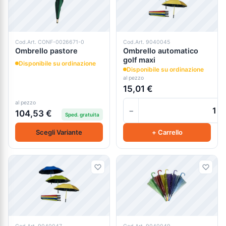
Cod.Art. CONF-0026671-0
Cod.Art. 9040045
Ombrello pastore
Ombrello automatico
golf maxi
Disponibile su ordinazione
Disponibile su ordinazione
al pezzo
15,01 €
al pezzo
−
104,53 €
Sped. gratuita
Scegli Variante
+ Carrello