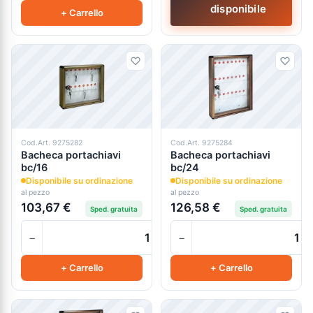
disponibile
+ Carrello
Cod.Art. 9275282
Cod.Art. 9275284
Bacheca portachiavi
Bacheca portachiavi
bc/16
bc/24
Disponibile su ordinazione
Disponibile su ordinazione
al pezzo
al pezzo
103,67 €
126,58 €
Sped. gratuita
Sped. gratuita
−
−
+
+ Carrello
+ Carrello