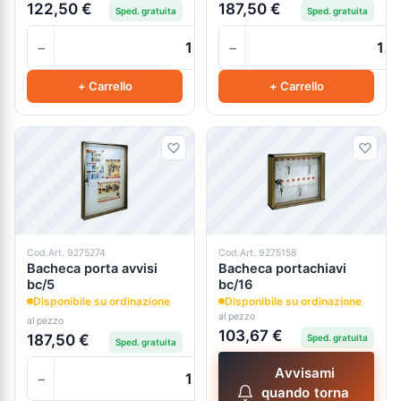
122,50 €
187,50 €
Sped. gratuita
Sped. gratuita
−
−
+
+ Carrello
+ Carrello
Cod.Art. 9275274
Cod.Art. 9275158
Bacheca porta avvisi
Bacheca portachiavi
bc/5
bc/16
Disponibile su ordinazione
Disponibile su ordinazione
al pezzo
al pezzo
103,67 €
187,50 €
Sped. gratuita
Sped. gratuita
Avvisami
−
+
quando torna