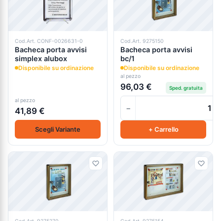
Cod.Art. CONF-0026631-0
Cod.Art. 9275150
Bacheca porta avvisi
Bacheca porta avvisi
simplex alubox
bc/1
Disponibile su ordinazione
Disponibile su ordinazione
al pezzo
96,03 €
Sped. gratuita
al pezzo
−
41,89 €
Scegli Variante
+ Carrello