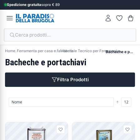
Spedizione gratuita
sopra € 89
Cerca prodotti...
Home
Ferramenta per casa e fai-da-te
Materiale Tecnico per Ferramenta
Bacheche e portachiavi
Bacheche e portachiavi
Filtra Prodotti
Prodotti