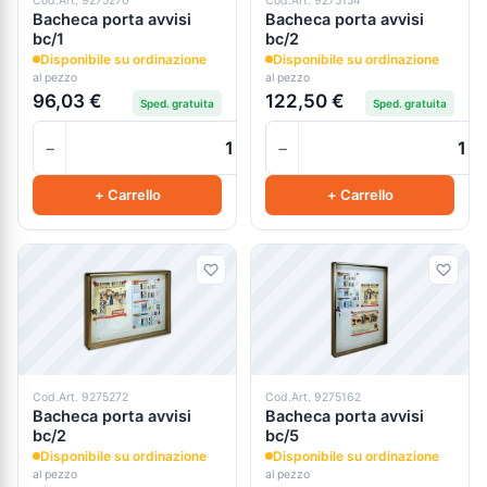
Cod.Art. 9275270
Cod.Art. 9275154
Bacheca porta avvisi
Bacheca porta avvisi
bc/1
bc/2
Disponibile su ordinazione
Disponibile su ordinazione
al pezzo
al pezzo
96,03 €
122,50 €
Sped. gratuita
Sped. gratuita
−
−
+
+ Carrello
+ Carrello
Cod.Art. 9275272
Cod.Art. 9275162
Bacheca porta avvisi
Bacheca porta avvisi
bc/2
bc/5
Disponibile su ordinazione
Disponibile su ordinazione
al pezzo
al pezzo