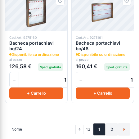
Cod.Art. 9275160
Cod.Art. 9275161
Bacheca portachiavi
Bacheca portachiavi
bc/24
bc/48
Disponibile su ordinazione
Disponibile su ordinazione
al pezzo
al pezzo
126,58 €
160,41 €
Sped. gratuita
Sped. gratuita
−
−
+
+ Carrello
+ Carrello
1
2
>