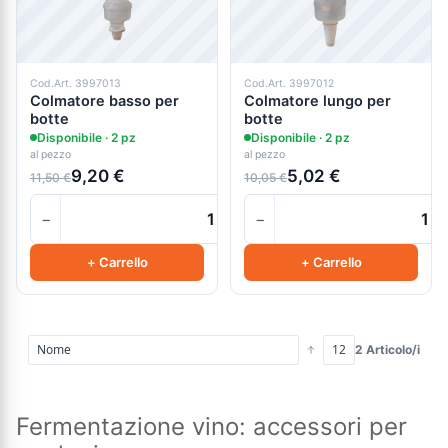
Cod.Art. 3997013
Cod.Art. 3997012
Colmatore basso per
Colmatore lungo per
botte
botte
Disponibile · 2 pz
Disponibile · 2 pz
al pezzo
al pezzo
9,20 €
5,02 €
11,50 €
10,05 €
−
−
+
+ Carrello
+ Carrello
2 Articolo/i
Fermentazione vino: accessori per