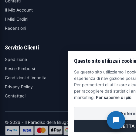
Contatti
Il Mio Account
I Miei Ordini
Recensioni
Servizio Clienti
Spedizione
Questo sito utilizza i cooki
Resi e Rimborsi
Su questo sito utilizziamo i cooki
Condizioni di Vendita
esperienza di navigazione possib
Per permetterti di utilizzare alcu
Privacy Policy
per raccogliere dati statistici an
Contattaci
marketing.
Per saperne di più
Prefere
© 2026 - Il Paradiso della Brugola
ACCETTA 