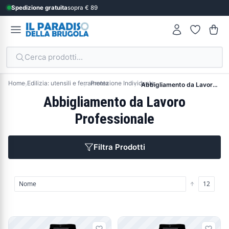
Spedizione gratuita
sopra € 89
Cerca prodotti...
Home
Edilizia: utensili e ferramenta
Protezione Individuale
Abbigliamento da Lavoro Professionale
Abbigliamento da Lavoro
Professionale
Filtra Prodotti
Prodotti