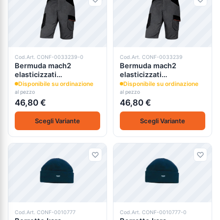
Cod.Art. CONF-0033239-0
Cod.Art. CONF-0033239
Bermuda mach2
Bermuda mach2
elasticizzati
elasticizzati
grigio/arancio 260g
grigio/arancio 260g
Disponibile su ordinazione
Disponibile su ordinazione
al pezzo
al pezzo
46,80 €
46,80 €
Scegli Variante
Scegli Variante
Cod.Art. CONF-0010777
Cod.Art. CONF-0010777-0