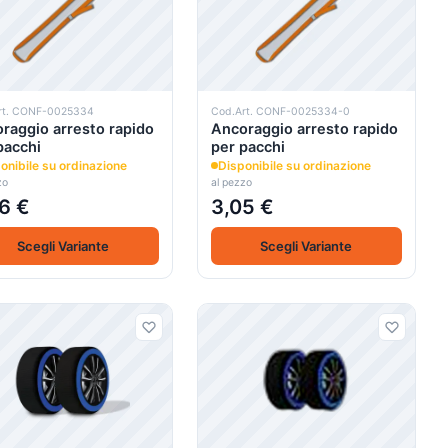
rt. CONF-0025334
Cod.Art. CONF-0025334-0
raggio arresto rapido
Ancoraggio arresto rapido
pacchi
per pacchi
onibile su ordinazione
Disponibile su ordinazione
zo
al pezzo
6 €
3,05 €
Scegli Variante
Scegli Variante