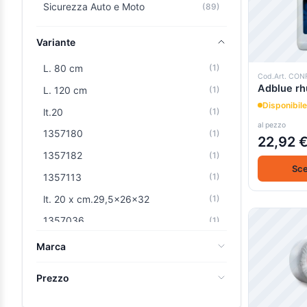
Sicurezza Auto e Moto
(89)
Variante
L. 80 cm
(1)
Cod.Art. CON
Adblue rh
L. 120 cm
(1)
Disponibile
lt.20
(1)
al pezzo
1357180
(1)
22,92 
1357182
(1)
Sce
1357113
(1)
lt. 20 x cm.29,5x26x32
(1)
1357036
(1)
1357048
(1)
Marca
1357072
(1)
Il Paradiso della Brugola
(90)
Prezzo
1357108
(1)
Tesa
(2)