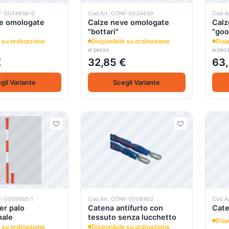
NF-0034659-0
Cod.Art. CONF-0034659
Cod.A
e omologate
Calze neve omologate
Calz
"bottari"
"goo
 su ordinazione
Disponibile su ordinazione
Disp
al pezzo
al pez
€
32,85 €
63,
gli Variante
Scegli Variante
F-0009955-1
Cod.Art. CONF-0006402
Cod.A
er palo
Catena antifurto con
Cate
nale
tessuto senza lucchetto
Disp
 su ordinazione
Disponibile su ordinazione