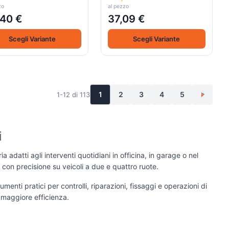
zo
al pezzo
40 €
37,09 €
Scegli Variante
Scegli Variante
1
2
3
4
5
1-12 di 113
>
i
a adatti agli interventi quotidiani in officina, in garage o nel
 con precisione su veicoli a due e quattro ruote.
menti pratici per controlli, riparazioni, fissaggi e operazioni di
e maggiore efficienza.