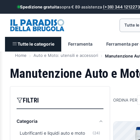
Spedizione gratuita
sopra € 89
·
assistenza
(+39) 344 1212273
Tutte le
Tutte le categorie
Ferramenta
Ferramenta per 
Home
Auto e Moto: utensili e accessori
Manutenzione Au
Manutenzione Auto e Mot
FILTRI
ORDINA PER
Categoria
Prodott
Lubrificanti e liquidi auto e moto
(24)