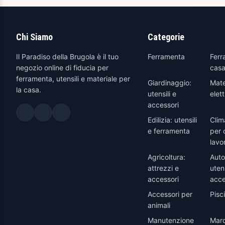
Chi Siamo
Categorie
Il Paradiso della Brugola è il tuo
Ferramenta
Ferr
negozio online di fiducia per
casa
ferramenta, utensili e materiale per
Giardinaggio:
Mate
la casa.
utensili e
elett
accessori
Edilizia: utensili
Clim
e ferramenta
per 
lavo
Agricoltura:
Auto
attrezzi e
utens
accessori
acce
Accessori per
Pisc
animali
Manutenzione
Marc