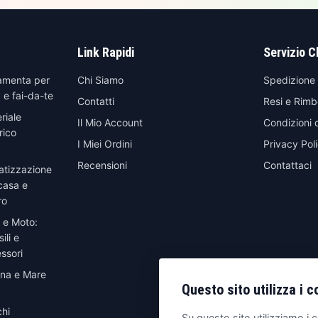
Link Rapidi
Servizio C
amenta per
Chi Siamo
Spedizione
 e fai-da-te
Contatti
Resi e Rimb
riale
Il Mio Account
Condizioni 
rico
I Miei Ordini
Privacy Pol
Recensioni
Contattaci
atizzazione
casa e
ro
 e Moto:
ili e
ssori
ina e Mare
Questo sito utilizza i c
hi
Su questo sito utilizziamo i c