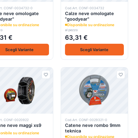
rt. CONF-0034732-0
Cod.Art. CONF-0034732
e neve omologate
Calze neve omologate
dyear"
"goodyear"
onibile su ordinazione
Disponibile su ordinazione
zo
al pezzo
31 €
63,31 €
Scegli Variante
Scegli Variante
rt. CONF-0020922
Cod.Art. CONF-0029321-0
ne neve maggi xs9
Catene neve rombo 9mm
teknica
onibile su ordinazione
Disponibile su ordinazione