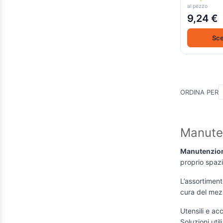
al pezzo
9,24 €
Sce
ORDINA PER
Manuten
Manutenzion
proprio spazi
L’assortiment
cura del mezz
Utensili e ac
Soluzioni util