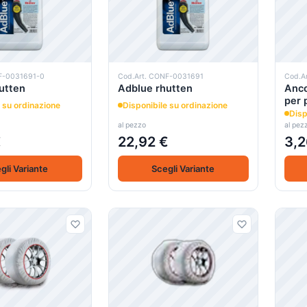
F-0031691-0
Cod.Art. CONF-0031691
Cod.A
utten
Adblue rhutten
Anco
per 
 su ordinazione
Disponibile su ordinazione
Disp
al pezzo
al pez
€
22,92 €
3,2
gli Variante
Scegli Variante