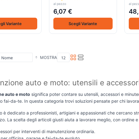
al pezzo
al pez
6,07 €
48,
gli Variante
Scegli Variante
MOSTRA
zione auto e moto: utensili e accessor
e auto e moto
significa poter contare su utensili, accessori e minuteri
o fai-da-te. In questa categoria trovi soluzioni pensate per chi lavora
o è dedicato a professionisti, artigiani e appassionati che cercano stru
o. La scelta degli articoli giusti aiuta a lavorare meglio, con ordine 
cessori per interventi di manutenzione ordinaria.
i per officina, garage e fai-da-te evoluto.