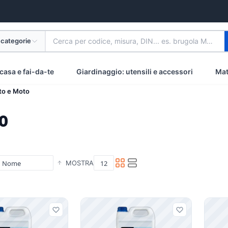
 categorie
Cerca per codice, misura, DIN... es. brugola M8 inox
casa e fai-da-te
Giardinaggio: utensili e accessori
Mat
to e Moto
o
MOSTRA
i