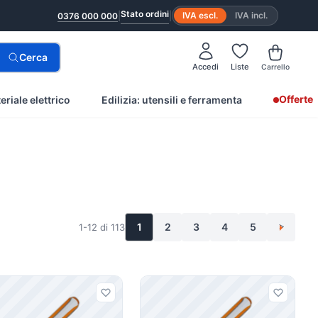
Stato ordini
|
|
IVA escl.
IVA incl.
0376 000 000
Cerca
Accedi
Liste
Carrello
Offerte
eriale elettrico
Edilizia: utensili e ferramenta
1
2
3
4
5
1-12 di 113
>