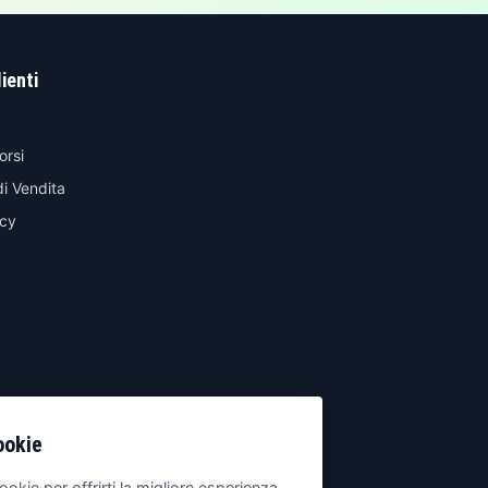
lienti
orsi
di Vendita
icy
ookie
ookie per offrirti la migliore esperienza