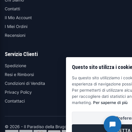
Contatti
Il Mio Account
I Miei Ordini
Recensioni
Servizio Clienti
Spedizione
Questo sito utilizza i cooki
Resi e Rimborsi
Su questo sito utilizziamo i cooki
Condizioni di Vendita
esperienza di navigazione possib
Per permetterti di utilizzare alcu
Privacy Policy
per raccogliere dati statistici an
Contattaci
marketing.
Per saperne di più
Prefere
© 2026 - Il Paradiso della Brugola
ACCETTA 