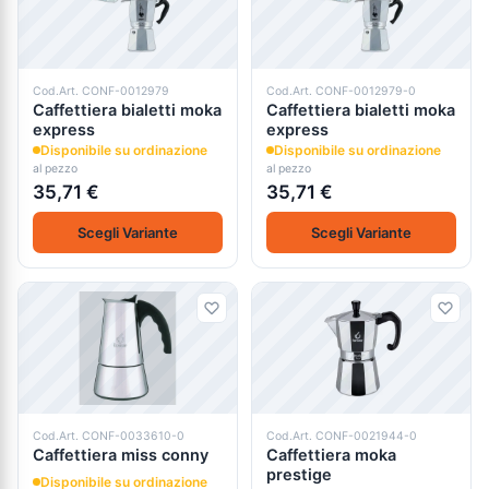
Cod.Art. CONF-0012979
Cod.Art. CONF-0012979-0
Caffettiera bialetti moka
Caffettiera bialetti moka
express
express
Disponibile su ordinazione
Disponibile su ordinazione
al pezzo
al pezzo
35,71 €
35,71 €
Scegli Variante
Scegli Variante
Cod.Art. CONF-0033610-0
Cod.Art. CONF-0021944-0
Caffettiera miss conny
Caffettiera moka
prestige
Disponibile su ordinazione