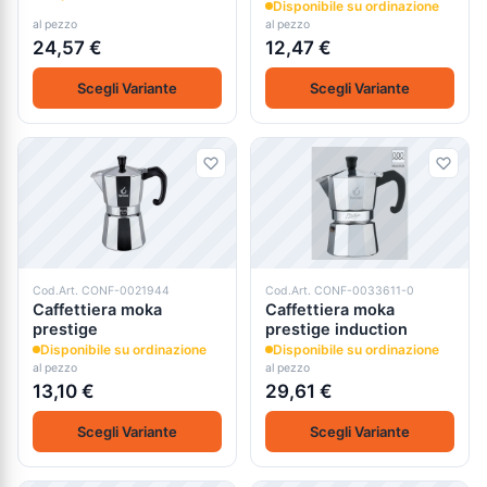
Disponibile su ordinazione
al pezzo
al pezzo
24,57 €
12,47 €
Scegli Variante
Scegli Variante
Cod.Art. CONF-0021944
Cod.Art. CONF-0033611-0
Caffettiera moka
Caffettiera moka
prestige
prestige induction
Disponibile su ordinazione
Disponibile su ordinazione
al pezzo
al pezzo
13,10 €
29,61 €
Scegli Variante
Scegli Variante