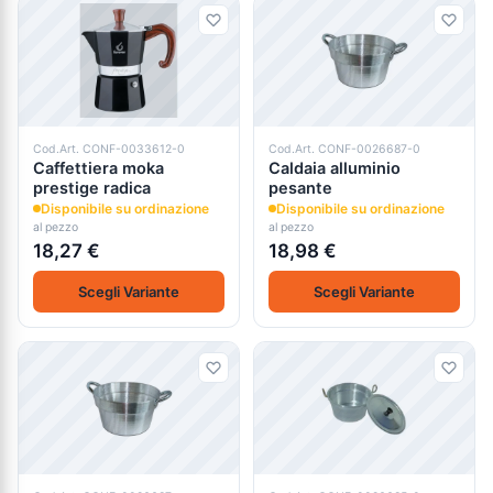
Cod.Art. CONF-0033612-0
Cod.Art. CONF-0026687-0
Caffettiera moka
Caldaia alluminio
prestige radica
pesante
Disponibile su ordinazione
Disponibile su ordinazione
al pezzo
al pezzo
18,27 €
18,98 €
Scegli Variante
Scegli Variante