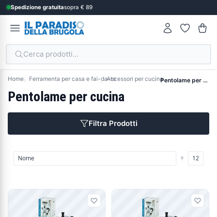
Spedizione gratuita
sopra € 89
Cerca prodotti...
Home
Ferramenta per casa e fai-da-te
Accessori per cucina
Pentolame per cucina
Pentolame per cucina
Filtra Prodotti
Prodotti