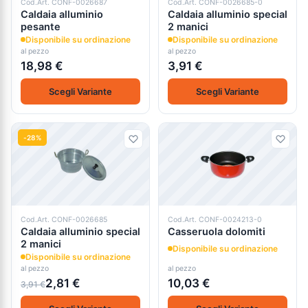
Cod.Art. CONF-0026687
Cod.Art. CONF-0026685-0
Caldaia alluminio
Caldaia alluminio special
pesante
2 manici
Disponibile su ordinazione
Disponibile su ordinazione
al pezzo
al pezzo
18,98 €
3,91 €
Scegli Variante
Scegli Variante
-28%
Cod.Art. CONF-0026685
Cod.Art. CONF-0024213-0
Caldaia alluminio special
Casseruola dolomiti
2 manici
Disponibile su ordinazione
Disponibile su ordinazione
al pezzo
al pezzo
2,81 €
10,03 €
3,91 €