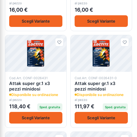
al pezzo
al pezzo
16,00 €
16,00 €
Scegli Variante
Scegli Variante
Cod.Art. CONF-0026431
Cod.Art. CONF-0026431-0
Attak super gr.1 x3
Attak super gr.1 x3
pezzi minidosi
pezzi minidosi
Disponibile su ordinazione
Disponibile su ordinazione
al pezzo
al pezzo
118,40 €
111,97 €
Sped. gratuita
Sped. gratuita
Scegli Variante
Scegli Variante