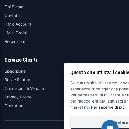
Chi Siamo
Contatti
Il Mio Account
I Miei Ordini
Recensioni
Servizio Clienti
Spedizione
Questo sito utilizza i cooki
Resi e Rimborsi
Su questo sito utilizziamo i cooki
Condizioni di Vendita
esperienza di navigazione possib
Per permetterti di utilizzare alcu
Privacy Policy
per raccogliere dati statistici an
Contattaci
marketing.
Per saperne di più
Prefere