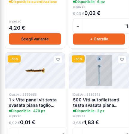
Disponibile su ordinazione
Disponibile · 6 pz
al pezzo
0,02 €
0,03 €
al pezzo
−
4,20 €
Scegli Variante
+ Carrello
-50%
-50%
Cod.Art. 3399655
Cod.Art. 3389548
1 x Vite panel vit testa
500 Viti autofilettanti
svasata piana taglio
testa svasata piana
croce tropicalizzata mm
zincata a croce - 4,8x22
Disponibile · 470 pz
Disponibile · 2 pz
4 x 30
mm
al pezzo
al pezzo
0,01 €
1,83 €
0,02 €
3,65 €