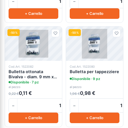
−
−
+
+ Carrello
+ Carrello
-50%
-50%
Cod.Art. 1522082
Cod.Art. 1522080
Bulletta ottonata
Bulletta per tappezziere
Bivalva - diam. 9 mm x
Disponibile · 9 pz
15 mm
Disponibile · 7 pz
al pezzo
al pezzo
0,11 €
0,98 €
0,22 €
1,96 €
−
−
+
+ Carrello
+ Carrello