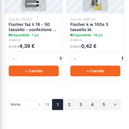
Cod.Art. 102022
Cod.Art. 5081142
Fischer faz ii 16 - 50
Fischer k w 100s 5
tassello - confezione 8
tassello bl.
pezzi
Disponibile · 1 pz
Disponibile · 16 pz
al pezzo
al pezzo
4,39 €
0,42 €
8,78 €
0,84 €
−
−
+
+ Carrello
+ Carrello
1
2
3
4
5
>