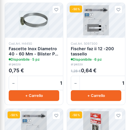
-50%
Cod.Art. H445G
Cod.Art. 5097300
Fascette Inox Diametro
Fischer faz ii 12 -200
40 - 60 Mm - Blister Pz
tassello
2 - Hidroself
Disponibile · 5 pz
Disponibile · 6 pz
al pezzo
al pezzo
0,75 €
0,64 €
1,28 €
−
−
+
+ Carrello
+ Carrello
-50%
-50%