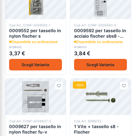
Cod.Art. CONF-0009552-1
Cod.Art. CONF-0009592-0
0009552 per tassello in
0009592 per tassello in
nylon fischer s
acciaio fischer sbs8 -
sbs9
Disponibile su ordinazione
Disponibile su ordinazione
al pezzo
al pezzo
3,37 €
3,84 €
Scegli Variante
Scegli Variante
-33%
Cod.Art. CONF-0009627-0
Cod.Art. 5085032
0009627 per tassello in
1 Vite + tassello s8 -
nylon fischer fu-v
Fischer