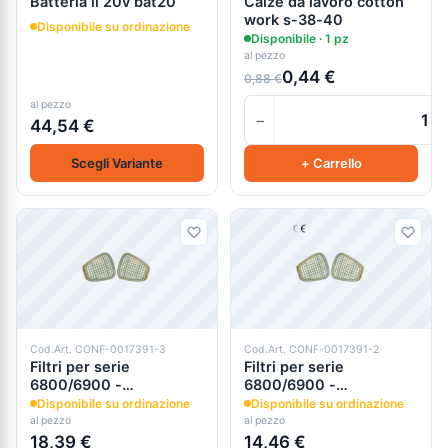
Batteria li 20v bat20
Calze da lavoro cotton
work s-38-40
Disponibile su ordinazione
Disponibile · 1 pz
al pezzo
0,44 €
0,88 €
al pezzo
−
44,54 €
Scegli Variante
+ Carrello
Cod.Art. CONF-0017391-3
Cod.Art. CONF-0017391-2
Filtri per serie
Filtri per serie
6800/6900 -
6800/6900 -
6200/6300 3m
6200/6300 3m
Disponibile su ordinazione
Disponibile su ordinazione
al pezzo
al pezzo
18,39 €
14,46 €