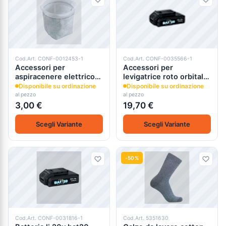
Cod.Art. CONF-0012453-1
Cod.Art. CONF-0035566-1
Accessori per
Accessori per
aspiracenere elettrico
levigatrice roto orbitale
cenerill
bat20 senza batteria
Disponibile su ordinazione
Disponibile su ordinazione
al pezzo
al pezzo
3,00 €
19,70 €
Scegli Variante
Scegli Variante
-50%
Cod.Art. CONF-0031816-1
Cod.Art. 5351630