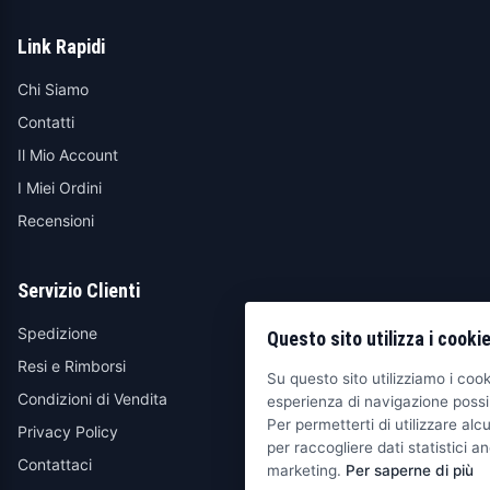
Link Rapidi
Chi Siamo
Contatti
Il Mio Account
I Miei Ordini
Recensioni
Servizio Clienti
Spedizione
Questo sito utilizza i cooki
Resi e Rimborsi
Su questo sito utilizziamo i cooki
Condizioni di Vendita
esperienza di navigazione possib
Per permetterti di utilizzare alcu
Privacy Policy
per raccogliere dati statistici an
Contattaci
marketing.
Per saperne di più