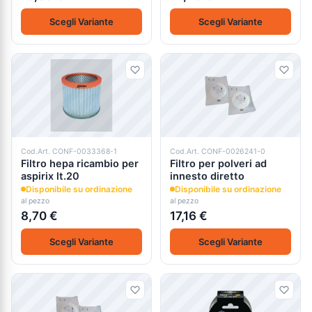
Scegli Variante
Scegli Variante
Cod.Art. CONF-0033368-1
Cod.Art. CONF-0026241-0
Filtro hepa ricambio per
Filtro per polveri ad
aspirix lt.20
innesto diretto
Disponibile su ordinazione
Disponibile su ordinazione
al pezzo
al pezzo
8,70 €
17,16 €
Scegli Variante
Scegli Variante