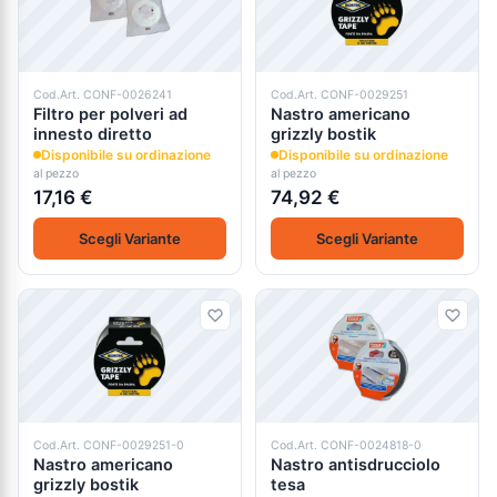
Cod.Art. CONF-0026241
Cod.Art. CONF-0029251
Filtro per polveri ad
Nastro americano
innesto diretto
grizzly bostik
Disponibile su ordinazione
Disponibile su ordinazione
al pezzo
al pezzo
17,16 €
74,92 €
Scegli Variante
Scegli Variante
Cod.Art. CONF-0029251-0
Cod.Art. CONF-0024818-0
Nastro americano
Nastro antisdrucciolo
grizzly bostik
tesa