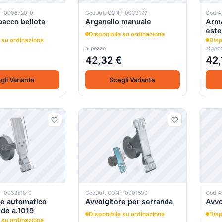
NF-0006720-0
Cod.Art. CONF-0033179
Cod.A
pacco bellota
Arganello manuale
Arma
este
Disponibile su ordinazione
 su ordinazione
Disp
al pezzo
al pez
42,32 €
42,
gli Variante
Scegli Variante
F-0032518-0
Cod.Art. CONF-0001590
Cod.A
re automatico
Avvolgitore per serranda
Avvo
nde a.1019
Disponibile su ordinazione
Disp
 su ordinazione