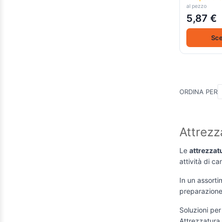
al pezzo
pneumatica
(1)
5,87 €
4910009
(1)
Sce
4910012
(1)
4936009
(1)
mt. 0,75 x 1,65
(1)
mt.0,75 x 1,65
(1)
ORDINA PER
23x42x24 x 19x39x19,5
(2)
39x42x24 x 35x39x19,5
(2)
Attrezza
Dim. 130x60x188 cm
(1)
Dim. 169x65x218 cm
(1)
Le
attrezzatu
attività di c
8582058
(1)
In un assorti
803
(1)
preparazione 
Dim. 28x13x5
(1)
Soluzioni per 
36x49x25
(1)
Attrezzatura 