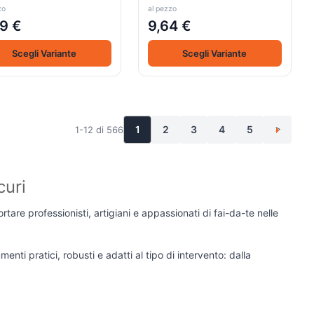
zo
al pezzo
9 €
9,64 €
Scegli Variante
Scegli Variante
1
2
3
4
5
1-12 di 566
>
curi
are professionisti, artigiani e appassionati di fai-da-te nelle
nti pratici, robusti e adatti al tipo di intervento: dalla