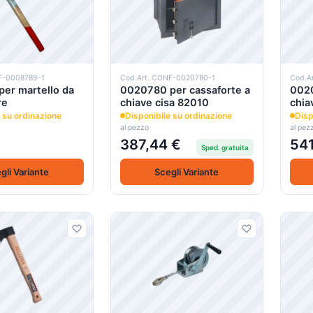
F-0008789-1
Cod.Art. CONF-0020780-1
Cod.A
er martello da
0020780 per cassaforte a
0020
re
chiave cisa 82010
chia
 su ordinazione
Disponibile su ordinazione
Disp
al pezzo
al pez
387,44 €
541
Sped. gratuita
gli Variante
Scegli Variante