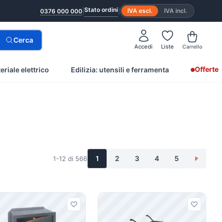
Stato ordini
|
|
IVA escl.
IVA incl.
0376 000 000
Cerca
Accedi
Liste
Carrello
Offerte
eriale elettrico
Edilizia: utensili e ferramenta
1
2
3
4
5
1-12 di 566
>