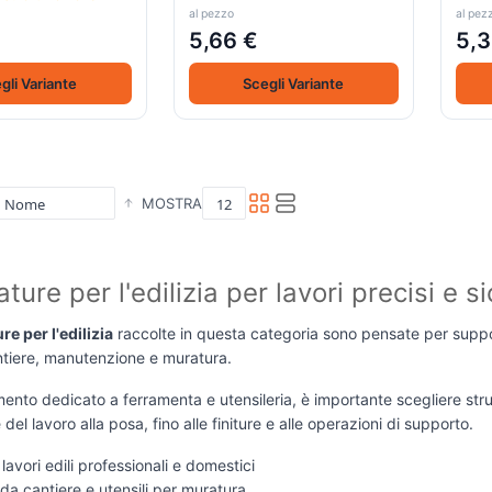
al pezzo
al pez
5,66 €
5,3
gli Variante
Scegli Variante
MOSTRA
ture per l'edilizia per lavori precisi e si
re per l'edilizia
raccolte in questa categoria sono pensate per support
antiere, manutenzione e muratura.
mento dedicato a ferramenta e utensileria, è importante scegliere strume
del lavoro alla posa, fino alle finiture e alle operazioni di supporto.
lavori edili professionali e domestici
da cantiere e utensili per muratura