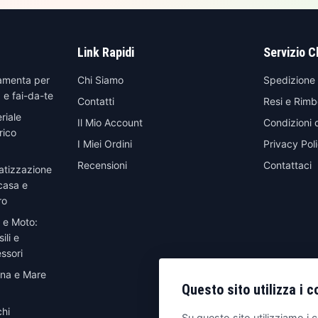
Link Rapidi
Servizio C
amenta per
Chi Siamo
Spedizione
 e fai-da-te
Contatti
Resi e Rimb
riale
Il Mio Account
Condizioni 
rico
I Miei Ordini
Privacy Pol
Recensioni
Contattaci
atizzazione
casa e
ro
 e Moto:
ili e
ssori
ina e Mare
Questo sito utilizza i c
hi
Su questo sito utilizziamo i c