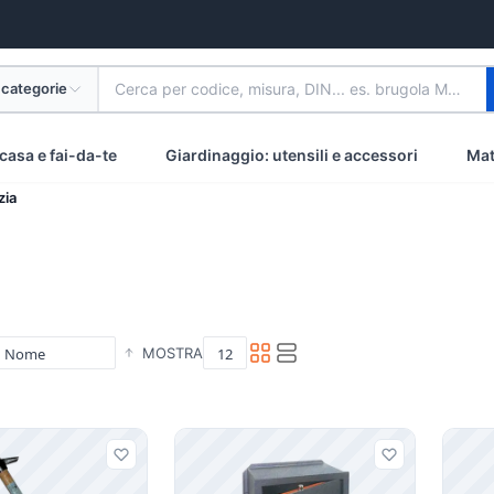
 categorie
Cerca per codice, misura, DIN... es. brugola M8 inox
casa e fai-da-te
Giardinaggio: utensili e accessori
Mat
zia
MOSTRA
i