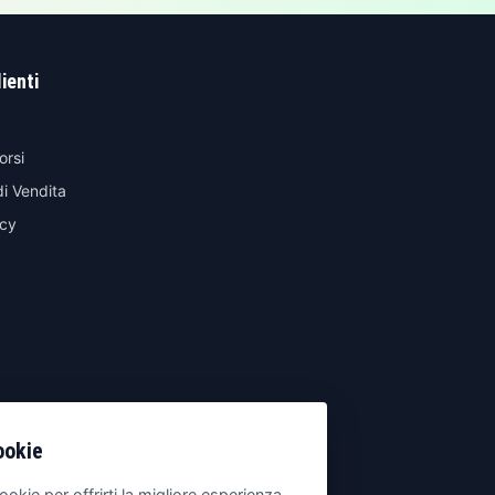
lienti
orsi
di Vendita
icy
ookie
ookie per offrirti la migliore esperienza