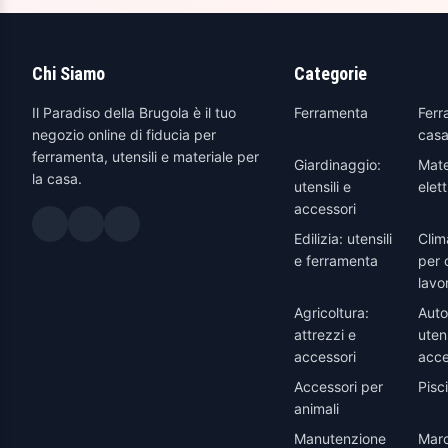
4299090
(1)
4299089
(1)
Chi Siamo
Categorie
4299091
(1)
4299086
(1)
Il Paradiso della Brugola è il tuo
Ferramenta
Ferr
negozio online di fiducia per
casa
4299068
(1)
ferramenta, utensili e materiale per
Giardinaggio:
Mate
Standard
(16)
la casa.
utensili e
elett
Lungh. lunghezza cm.21 × C perno
accessori
(1)
perno lungo
Edilizia: utensili
Clim
e ferramenta
per 
lavo
Agricoltura:
Auto
attrezzi e
utens
accessori
acce
Accessori per
Pisc
animali
Manutenzione
Marc