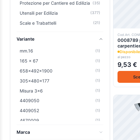
Protezione per Cantiere ed Edilizia
(35)
Utensili per Edilizia
(377)
Scale e Trabattelli
(21)
Cod.Art. CON
Variante
0008789 p
carpentie
mm.16
(1)
Disponibile
al pezzo
165 x 67
(1)
9,53 €
658x492x1900
(1)
Sce
305x480x177
(1)
Misura 3x6
(1)
4409050
(1)
4409052
(1)
4670009
(1)
4654027
(1)
Marca