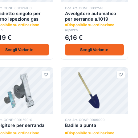
rt. CONF-0011240-0
Cod.Art. CONF-0032518
dietto singolo per
Avvolgitore automatico
rno ispezione gas
per serrande a.1019
onibile su ordinazione
Disponibile su ordinazione
zo
al pezzo
19 €
6,16 €
Scegli Variante
Scegli Variante
rt. CONF-0001590-0
Cod.Art. CONF-0009099
lgitore per serranda
Badile a punta
onibile su ordinazione
Disponibile su ordinazione