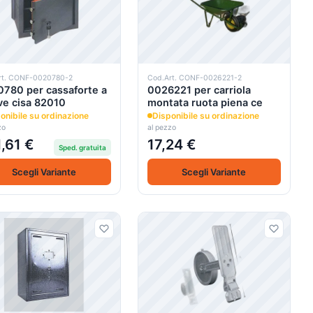
rt. CONF-0020780-2
Cod.Art. CONF-0026221-2
780 per cassaforte a
0026221 per carriola
ve cisa 82010
montata ruota piena ce
onibile su ordinazione
Disponibile su ordinazione
zo
al pezzo
,61 €
17,24 €
Sped. gratuita
Scegli Variante
Scegli Variante