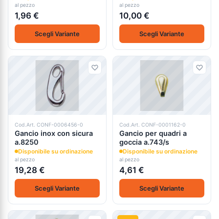
al pezzo
al pezzo
1,96 €
10,00 €
Scegli Variante
Scegli Variante
Cod.Art. CONF-0006456-0
Cod.Art. CONF-0001162-0
Gancio inox con sicura
Gancio per quadri a
a.8250
goccia a.743/s
Disponibile su ordinazione
Disponibile su ordinazione
al pezzo
al pezzo
19,28 €
4,61 €
Scegli Variante
Scegli Variante