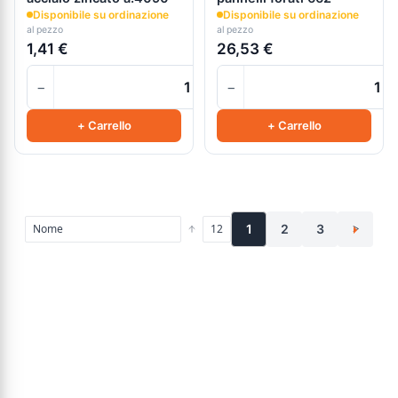
Disponibile su ordinazione
Disponibile su ordinazione
al pezzo
al pezzo
1,41 €
26,53 €
−
−
+
+ Carrello
+ Carrello
1
2
3
>