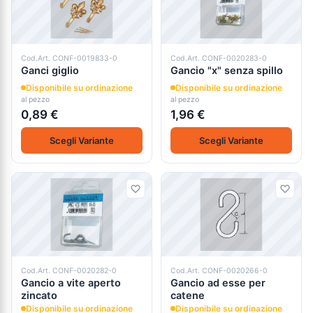
Cod.Art. CONF-0019833-0
Cod.Art. CONF-0020283-0
Ganci giglio
Gancio "x" senza spillo
Disponibile su ordinazione
Disponibile su ordinazione
al pezzo
al pezzo
0,89 €
1,96 €
Scegli Variante
Scegli Variante
Cod.Art. CONF-0020282-0
Cod.Art. CONF-0020266-0
Gancio a vite aperto
Gancio ad esse per
zincato
catene
Disponibile su ordinazione
Disponibile su ordinazione