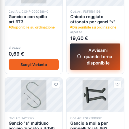
Cod.Art. CONF-0020586-0
Cod.Art. FSF1561198
Gancio x con spillo
Chiodo reggiato
art.673
ottonato per ganci "x"
Disponibile su ordinazione
Disponibile su ordinazione
al pezzo
19,60 €
al pezzo
Avvisami
0,69 €
quando torna
disponibile
Scegli Variante
Cod.Art. 1423322
Cod.Art. FSF2708092
Gancio "s" multiuso
Gancio a molla per
acciaio zincato a.4090
pannelli forati 662