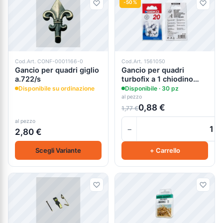
-50%
Cod.Art. CONF-0001166-0
Cod.Art. 1561050
Gancio per quadri giglio
Gancio per quadri
a.722/s
turbofix a 1 chiodino
a.550
Disponibile su ordinazione
Disponibile · 30 pz
al pezzo
0,88 €
1,77 €
al pezzo
−
2,80 €
Scegli Variante
+ Carrello