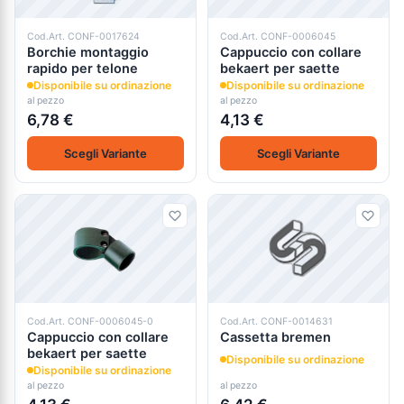
Cod.Art. CONF-0017624
Cod.Art. CONF-0006045
Borchie montaggio
Cappuccio con collare
rapido per telone
bekaert per saette
Disponibile su ordinazione
Disponibile su ordinazione
al pezzo
al pezzo
6,78 €
4,13 €
Scegli Variante
Scegli Variante
Cod.Art. CONF-0006045-0
Cod.Art. CONF-0014631
Cappuccio con collare
Cassetta bremen
bekaert per saette
Disponibile su ordinazione
Disponibile su ordinazione
al pezzo
al pezzo