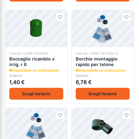
Cod.Art. CONF-0032595
Cod.Art. CONF-0017624-0
Boccaglio ricambio x
Borchie montaggio
irrig. r 6
rapido per telone
Disponibile su ordinazione
Disponibile su ordinazione
al pezzo
al pezzo
1,40 €
6,78 €
Scegli Variante
Scegli Variante