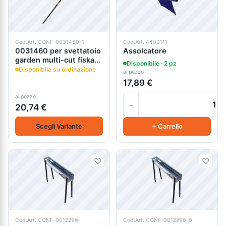
Cod.Art. CONF-0031460-1
Cod.Art. 4409111
0031460 per svettatoio
Assolcatore
garden multi-cut fiskars
Disponibile · 2 pz
up 84
Disponibile su ordinazione
al pezzo
17,89 €
al pezzo
−
20,74 €
Scegli Variante
+ Carrello
Cod.Art. CONF-0012296
Cod.Art. CONF-0012296-0