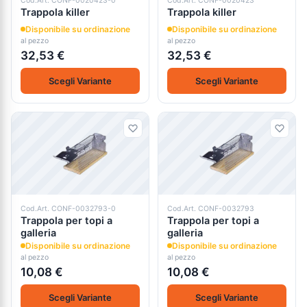
Cod.Art. CONF-0020423-0
Cod.Art. CONF-0020423
Trappola killer
Trappola killer
Disponibile su ordinazione
Disponibile su ordinazione
al pezzo
al pezzo
32,53 €
32,53 €
Scegli Variante
Scegli Variante
Cod.Art. CONF-0032793-0
Cod.Art. CONF-0032793
Trappola per topi a
Trappola per topi a
galleria
galleria
Disponibile su ordinazione
Disponibile su ordinazione
al pezzo
al pezzo
10,08 €
10,08 €
Scegli Variante
Scegli Variante