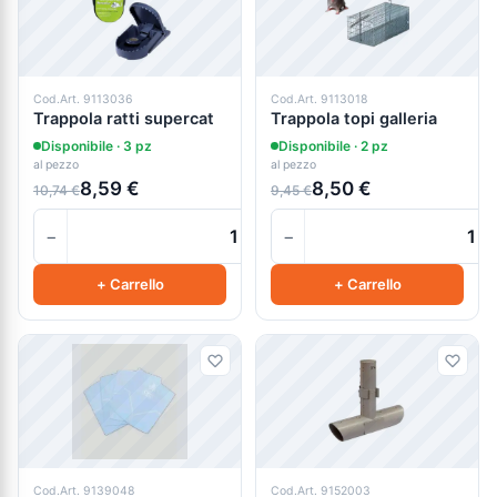
Cod.Art. 9113036
Cod.Art. 9113018
Trappola ratti supercat
Trappola topi galleria
Disponibile · 3 pz
Disponibile · 2 pz
al pezzo
al pezzo
8,59 €
8,50 €
10,74 €
9,45 €
−
−
+
+ Carrello
+ Carrello
Cod.Art. 9139048
Cod.Art. 9152003