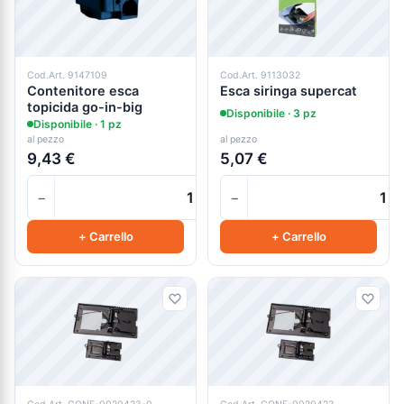
Cod.Art. 9147109
Cod.Art. 9113032
Contenitore esca
Esca siringa supercat
topicida go-in-big
Disponibile · 3 pz
Disponibile · 1 pz
al pezzo
al pezzo
9,43 €
5,07 €
−
−
+
+ Carrello
+ Carrello