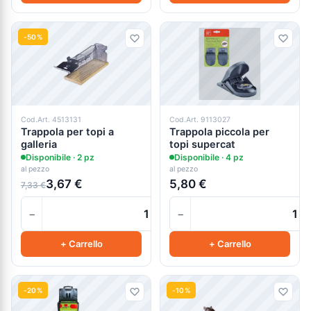
-50%
Cod.Art. 4513131
Cod.Art. 9113027
Trappola per topi a
Trappola piccola per
galleria
topi supercat
Disponibile · 2 pz
Disponibile · 4 pz
al pezzo
al pezzo
3,67 €
5,80 €
7,33 €
−
−
+
+ Carrello
+ Carrello
-20%
-10%