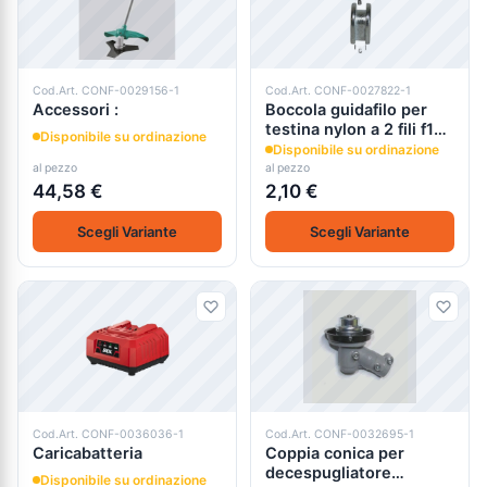
Cod.Art. CONF-0029156-1
Cod.Art. CONF-0027822-1
Accessori :
Boccola guidafilo per
testina nylon a 2 fili f102
Disponibile su ordinazione
per decespugliatore
Disponibile su ordinazione
al pezzo
al pezzo
44,58 €
2,10 €
Scegli Variante
Scegli Variante
Cod.Art. CONF-0036036-1
Cod.Art. CONF-0032695-1
Caricabatteria
Coppia conica per
decespugliatore
Disponibile su ordinazione