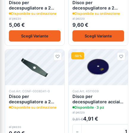
Disco per
Disco per
decespugliatore a 2
decespugliatore a 2
lame acciaio sks-5
lame con alette
Disponibile su ordinazione
Disponibile su ordinazione
al pezzo
al pezzo
5,06 €
9,60 €
Scegli Variante
Scegli Variante
-50%
Cod.Art. CONF-0008341-0
Cod.Art. 4511009
Disco per
Disco per
decespugliatore a 2
decespugliatore acciaio
lame con alette
sks-5
Disponibile su ordinazione
Disponibile · 3 pz
al pezzo
4,91 €
9,81 €
al pezzo
−