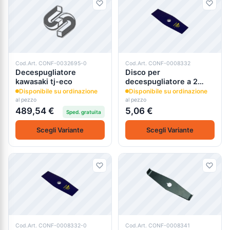
Cod.Art. CONF-0032695-0
Cod.Art. CONF-0008332
Decespugliatore
Disco per
kawasaki tj-eco
decespugliatore a 2
lame acciaio sks-5
Disponibile su ordinazione
Disponibile su ordinazione
al pezzo
al pezzo
489,54 €
5,06 €
Sped. gratuita
Scegli Variante
Scegli Variante
Cod.Art. CONF-0008332-0
Cod.Art. CONF-0008341